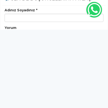
Adınız Soyadınız *
Yorum
Gönder
Bu habere henüz yorum yapılmamıştır, ilk yapan siz
olun!...