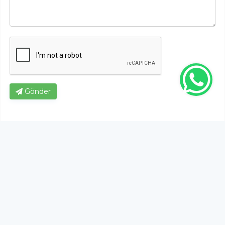
Gönder
Bu habere henüz yorum yapılmamıştır, ilk yapan siz
olun!...
Bu sayfa da yer alan okur yorumları kişilerin kendi
görüşleridir. Yazılanlardan
https://m.duzcetv.com
sorumlu
tutulamaz.