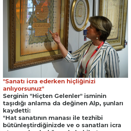
"Sanatı icra ederken hiçliğinizi
anlıyorsunuz"
Serginin "Hiçten Gelenler" isminin
taşıdığı anlama da değinen Alp, şunları
kaydetti:
"Hat sanatının manası ile tezhibi
bütünleştirdiğinizde ve o sanatları icra