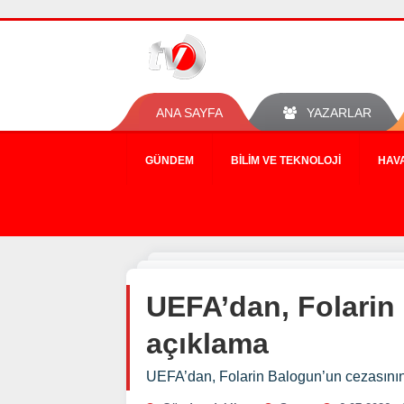
ANA SAYFA
YAZARLAR
GÜNDEM
BILIM VE TEKNOLOJI
HAV
UEFA’dan, Folarin 
açıklama
UEFA’dan, Folarin Balogun’un cezasının