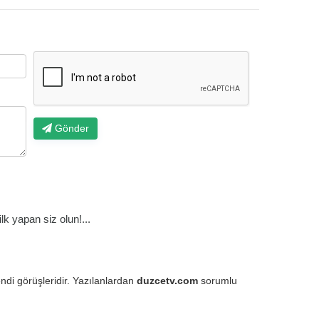
Gönder
k yapan siz olun!...
endi görüşleridir. Yazılanlardan
duzcetv.com
sorumlu