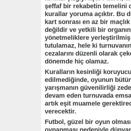
şeffaf bir rekabetin temelini
kurallar yoruma açıktır. Bu 
kart sonrası en az bir maçlık
değildir ve yetkili bir organ
yönetmeliklere yerleştirilmiş 
tutulamaz, hele ki turnuvanı
cezalarını düzenli olarak ç
dönemde hiç olamaz.
Kuralların kesinliği koruyucul
edilmediğinde, oyunun bütünl
yarışmanın güvenilirliği zedel
devam eden turnuvada emsal
artık eşit muamele gerektire
verecektir.
Futbol, güzel bir oyun olması
oynanması nedeniyle dünyanı