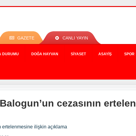
GAZETE
CANLI YAYIN
A DURUMU
DOĞA HAYVAN
SIYASET
ASAYIŞ
SPOR
Balogun’un cezasının ertelen
 ertelenmesine ilişkin açıklama