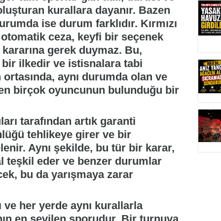
 oluşturan kurallara dayanır. Bazen
durumda ise durum farklıdır. Kırmızı
 otomatik ceza, keyfi bir seçenek
ın kararına gerek duymaz. Bu,
bir ilkedir ve istisnalara tabi
n ortasında, aynı durumda olan ve
eken birçok oyuncunun bulunduğu bir
arı tarafından artık garanti
üğü tehlikeye girer ve bir
enir. Aynı şekilde, bu tür bir karar,
 teşkil eder ve benzer durumlar
cek, bu da yarışmaya zarar
 ve her yerde aynı kurallarla
n en sevilen sporudur. Bir turnuva