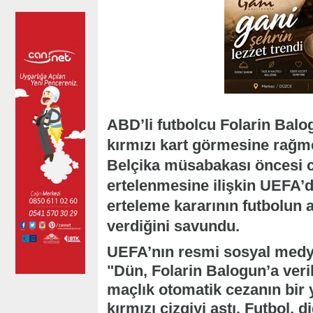
ABD’li futbolcu Folarin Bal
kırmızı kart görmesine rağ
Belçika müsabakası öncesi c
ertelenmesine ilişkin UEFA’
erteleme kararının futbolun a
verdiğini savundu.
UEFA’nın resmi sosyal medy
"Dün, Folarin Balogun’a veri
maçlık otomatik cezanın bir y
kırmızı çizgiyi aştı. Futbol, 