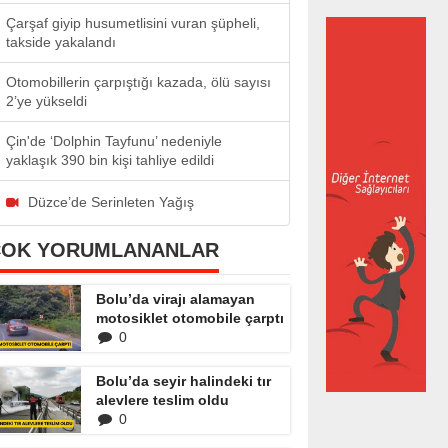
Çarşaf giyip husumetlisini vuran şüpheli,
takside yakalandı
Otomobillerin çarpıştığı kazada, ölü sayısı
2’ye yükseldi
Çin'de ‘Dolphin Tayfunu’ nedeniyle
yaklaşık 390 bin kişi tahliye edildi
Düzce’de Serinleten Yağış
ÇOK YORUMLANANLAR
Bolu’da virajı alamayan
motosiklet otomobile çarptı
0
Bolu’da seyir halindeki tır
alevlere teslim oldu
0