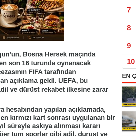
7
8
9
ogun’un, Bosna Hersek maçında
10
men son 16 turunda oynanacak
ezasının FIFA tarafından
EN 
dan açıklama geldi. UEFA, bu
dil ve dürüst rekabet ilkesine zarar
a hesabından yapılan açıklamada,
len kırmızı kart sonrası uygulanan bir
ıl süreyle askıya alınması kararı
diğer tüm sporlar gibi adil, dürüst ve