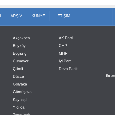
I
ARŞİV
KÜNYE
İLETİŞİM
Akçakoca
AK Parti
Beyköy
CHP
Boğaziçi
MHP
Cumayeri
İyi Parti
Çilimli
Deva Partisi
En son
Düzce
Gölyaka
Gümüşova
Kaynaşlı
Yığılca
Zonguldak