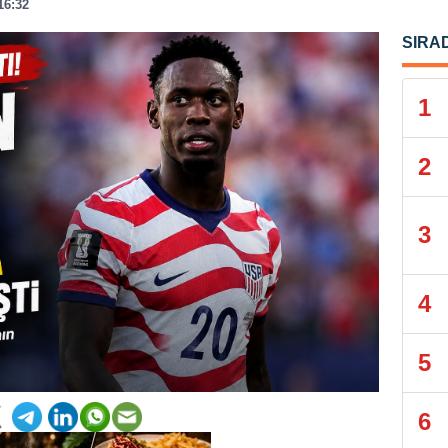
16:32
SIRA
1
2
3
4
5
6