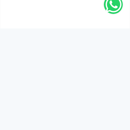
SEN DE DÜŞÜNCELERİNİ PAYLAŞ!
Adınız Soyadınız *
Yorum