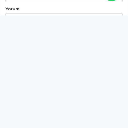
Yorum
Gönder
Bu habere henüz yorum yapılmamıştır, ilk yapan siz
olun!...
Bu sayfa da yer alan okur yorumları kişilerin kendi