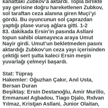
kanattaki Zubkov’a aktardı. Topla birlikte
yay gerisine doğru hareketlenen Zubkov,
sol taraftan ceza alanına giren Muçi’yi
gördü. Bu oyuncunun sol çaprazdan
yaptığı plase vuruş ağlara gitti. 1-2
83. dakikada Ersin’in pasında Asllani
topun sahibi olamayınca araya Umut
Nayir girdi. Umut’un bekletmeden pasını
aktardığı Zubkov’un ceza yayı içerisinden
çektiği sert şutta kaleci Ersin meşin
yuvarlağı çelmeyi başardı.
Stat: Tüpraş
Hakemler: Oğuzhan Çakır, Anıl Usta,
Bersan Duran
Beşiktaş: Ersin Destanoğlu, Amir Murillo,
Emmanuel Agbadou, Tiago Djalo, Rıdvan
Yılmaz, Kristjan Asllani, Junior Olaitan,