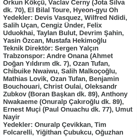
Orkun Kökçü, Vaclav Cerny (Jota Silva
dk. 70), El Bilal Toure, Hyeon-gyu Oh
Yedekler: Devis Vasquez, Wilfred Ndidi,
Salih Uçan, Cengiz Ünder, Felix
Uduokhai, Taylan Bulut, Devrim Şahin,
Yasin Özcan, Mustafa Hekimoğlu
Teknik Direktör: Sergen Yalçın
Trabzonspor: Andre Onana (Ahmet
Doğan Yıldırım dk. 7), Ozan Tufan,
Chibuike Nwaiwu, Salih Malkoçoğlu,
Mathias Lovik, Ozan Tufan, Benjamin
Bouchouari, Christ Oulai, Oleksandr
Zubkov (Boran Başkan dk. 89), Anthony
Nwakaeme (Onuralp Çakıroğlu dk. 89),
Ernest Muçi (Paul Onuachu dk. 77), Umut
Nayir
Yedekler: Onuralp Çevikkan, Tim
Folcarelli, Yiğithan Çubukcu, Oğuzhan