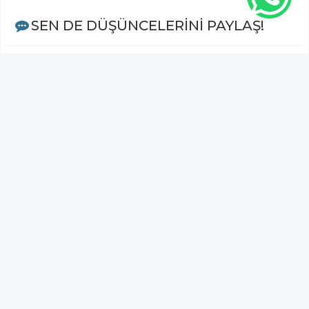
SEN DE DÜŞÜNCELERİNİ PAYLAŞ!
Adınız Soyadınız *
Yorum
Gönder
Bu habere henüz yorum yapılmamıştır, ilk yapan siz