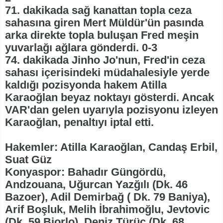
71. dakikada sağ kanattan topla ceza
sahasına giren Mert Müldür'ün pasında
arka direkte topla buluşan Fred meşin
yuvarlağı ağlara gönderdi. 0-3
74. dakikada Jinho Jo'nun, Fred'in ceza
sahası içerisindeki müdahalesiyle yerde
kaldığı pozisyonda hakem Atilla
Karaoğlan beyaz noktayı gösterdi. Ancak
VAR'dan gelen uyarıyla pozisyonu izleyen
Karaoğlan, penaltıyı iptal etti.
Hakemler: Atilla Karaoğlan, Candaş Erbil,
Suat Güz
Konyaspor: Bahadır Güngördü,
Andzouana, Uğurcan Yazğılı (Dk. 46
Bazoer), Adil Demirbağ ( Dk. 79 Baniya),
Arif Boşluk, Melih İbrahimoğlu, Jevtovic
(Dk. 59 Bjorlo), Deniz Türüç (Dk. 68