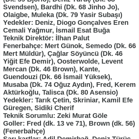
Svendsen), Bardhi (Dk. 68 Jinho Jo),
Olaigbe, Muleka (Dk. 79 Yasir Subaşı)
Yedekler: Deniz, Diogo Gonçalves Eren
Cemali Yağmur, İsmail Esat Buğa
Teknik Direktör: İlhan Palut
Fenerbahçe: Mert Günok, Semedo (Dk. 66
Mert Müldür), Çağlar Söyüncü (Dk. 46
Yiğit Efe Demir), Oosterwolde, Levent
Mercan (Dk. 46 Brown), Kante,
Guendouzi (Dk. 66 İsmail Yüksek),
Musaba (Dk. 74 Oğuz Aydın), Fred, Kerem
Aktürkoğlu, Talisca (Dk. 80 Asensio)
Yedekler: Tarık Çetin, Skriniar, Kamil Efe
Güregen, Sidiki Cherif
Teknik Sorumlu: Zeki Murat Göle
Goller: Fred (dk. 13 ve 71), Brown (dk. 56)
(Fenerbahçe)
Sarı kartlar: Adil Demirbağ, Deniz Türüç,