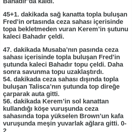
Bahadır’da kaldı.
45+1. dakikada sağ kanatta topla buluşan
Fred’in ortasında ceza sahası içerisinde
topa bekletmeden vuran Kerem’in şutunu
kaleci Bahadır çeldi.
47. dakikada Musaba’nın pasında ceza
sahası içerisinde topla buluşan Fred’in
şutunda kaleci Bahadır topu çeldi. Daha
sonra savunma topu uzaklaştırdı.
54. dakikada ceza sahası dışında topla
buluşan Talisca’nın şutunda top direğe
çarparak auta gitti.
56. dakikada Kerem’in sol kanattan
kullandığı köşe vuruşunda ceza
sahasında topa yükselen Brown’un kafa
vuruşunda meşin yuvarlak ağlara gitti. 0-
2