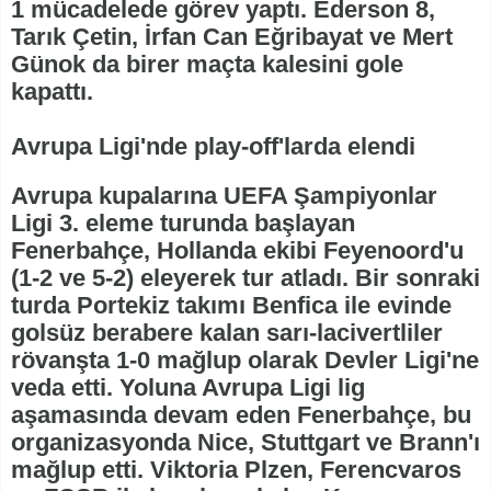
1 mücadelede görev yaptı. Ederson 8,
Tarık Çetin, İrfan Can Eğribayat ve Mert
Günok da birer maçta kalesini gole
kapattı.
Avrupa Ligi'nde play-off'larda elendi
Avrupa kupalarına UEFA Şampiyonlar
Ligi 3. eleme turunda başlayan
Fenerbahçe, Hollanda ekibi Feyenoord'u
(1-2 ve 5-2) eleyerek tur atladı. Bir sonraki
turda Portekiz takımı Benfica ile evinde
golsüz berabere kalan sarı-lacivertliler
rövanşta 1-0 mağlup olarak Devler Ligi'ne
veda etti. Yoluna Avrupa Ligi lig
aşamasında devam eden Fenerbahçe, bu
organizasyonda Nice, Stuttgart ve Brann'ı
mağlup etti. Viktoria Plzen, Ferencvaros