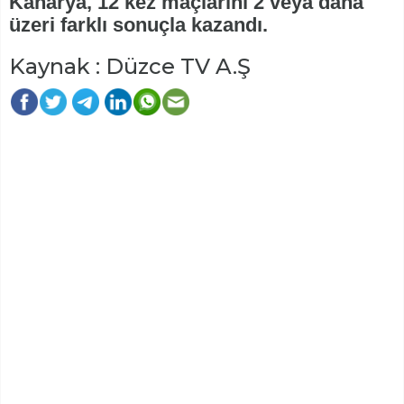
Kanarya, 12 kez maçlarını 2 veya daha
üzeri farklı sonuçla kazandı.
Kaynak : Düzce TV A.Ş