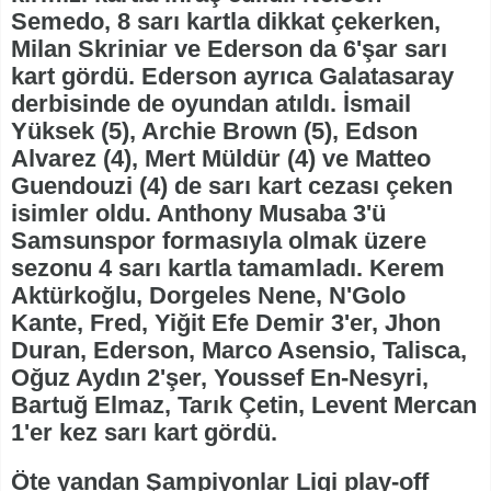
Semedo, 8 sarı kartla dikkat çekerken,
Milan Skriniar ve Ederson da 6'şar sarı
kart gördü. Ederson ayrıca Galatasaray
derbisinde de oyundan atıldı. İsmail
Yüksek (5), Archie Brown (5), Edson
Alvarez (4), Mert Müldür (4) ve Matteo
Guendouzi (4) de sarı kart cezası çeken
isimler oldu. Anthony Musaba 3'ü
Samsunspor formasıyla olmak üzere
sezonu 4 sarı kartla tamamladı. Kerem
Aktürkoğlu, Dorgeles Nene, N'Golo
Kante, Fred, Yiğit Efe Demir 3'er, Jhon
Duran, Ederson, Marco Asensio, Talisca,
Oğuz Aydın 2'şer, Youssef En-Nesyri,
Bartuğ Elmaz, Tarık Çetin, Levent Mercan
1'er kez sarı kart gördü.
Öte yandan Şampiyonlar Ligi play-off