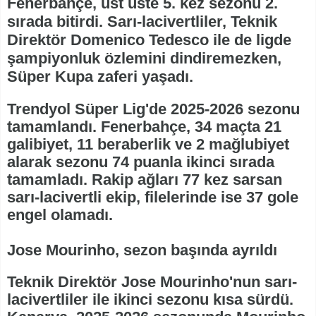
Fenerbahçe, üst üste 5. kez sezonu 2.
sırada bitirdi. Sarı-lacivertliler, Teknik
Direktör Domenico Tedesco ile de ligde
şampiyonluk özlemini dindiremezken,
Süper Kupa zaferi yaşadı.
Trendyol Süper Lig'de 2025-2026 sezonu
tamamlandı. Fenerbahçe, 34 maçta 21
galibiyet, 11 beraberlik ve 2 mağlubiyet
alarak sezonu 74 puanla ikinci sırada
tamamladı. Rakip ağları 77 kez sarsan
sarı-lacivertli ekip, filelerinde ise 37 gole
engel olamadı.
Jose Mourinho, sezon başında ayrıldı
Teknik Direktör Jose Mourinho'nun sarı-
lacivertliler ile ikinci sezonu kısa sürdü.