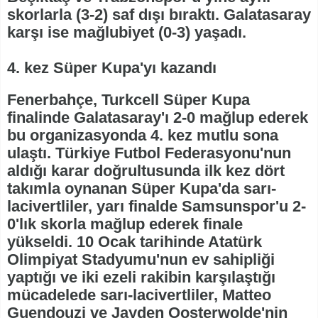
skorlarla (3-2) saf dışı bıraktı. Galatasaray
karşı ise mağlubiyet (0-3) yaşadı.
4. kez Süper Kupa'yı kazandı
Fenerbahçe, Turkcell Süper Kupa
finalinde Galatasaray'ı 2-0 mağlup ederek
bu organizasyonda 4. kez mutlu sona
ulaştı. Türkiye Futbol Federasyonu'nun
aldığı karar doğrultusunda ilk kez dört
takımla oynanan Süper Kupa'da sarı-
lacivertliler, yarı finalde Samsunspor'u 2-
0'lık skorla mağlup ederek finale
yükseldi. 10 Ocak tarihinde Atatürk
Olimpiyat Stadyumu'nun ev sahipliği
yaptığı ve iki ezeli rakibin karşılaştığı
mücadelede sarı-lacivertliler, Matteo
Guendouzi ve Jayden Oosterwolde'nin