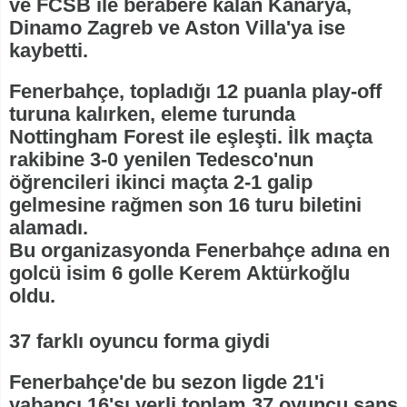
ve FCSB ile berabere kalan Kanarya,
Dinamo Zagreb ve Aston Villa'ya ise
kaybetti.
Fenerbahçe, topladığı 12 puanla play-off
turuna kalırken, eleme turunda
Nottingham Forest ile eşleşti. İlk maçta
rakibine 3-0 yenilen Tedesco'nun
öğrencileri ikinci maçta 2-1 galip
gelmesine rağmen son 16 turu biletini
alamadı.
Bu organizasyonda Fenerbahçe adına en
golcü isim 6 golle Kerem Aktürkoğlu
oldu.
37 farklı oyuncu forma giydi
Fenerbahçe'de bu sezon ligde 21'i
yabancı 16'sı yerli toplam 37 oyuncu şans