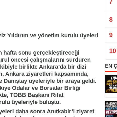
7
8
9
z Yıldırım ve yönetim kurulu üyeleri
10
hafta sonu gerçekleştireceği
rul öncesi çalışmalarını sürdüren
EN 
ibiyle birlikte Ankara’da bir dizi
ım, Ankara ziyaretleri kapsamında,
 Danıştay üyeleriyle bir araya geldi.
kiye Odalar ve Borsalar Birliği
kte, TOBB Başkanı Rıfat
ulu üyeleriyle buluştu.
eleri daha sonra Anıtkabir’i ziyaret