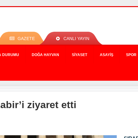
GAZETE
CANLI YAYIN
A DURUMU
DOĞA HAYVAN
SIYASET
ASAYIŞ
SPOR
abir’i ziyaret etti