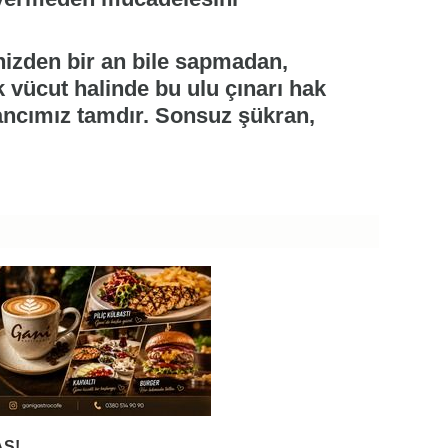
inizden bir an bile sapmadan,
k vücut halinde bu ulu çınarı hak
nancımız tamdır. Sonsuz şükran,
Ş!