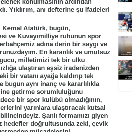
 çelenek konulmasının ardından
dı. Yıldırım, anı defterine şu ifadeleri
 Kemal Atatürk, bugün,
esi ve Kuvayımilliye ruhunun spor
nerbahçemiz adına derin bir saygı ve
urunuzdayım. En karanlık ve umutsuz
gücü, milletimizi tek bir ülkü
ızlığa ulaştıran eşsiz iradenizden
eki bir vatanı ayağa kaldırıp tek
de bugün aynı inanç ve kararlılıkla
aline getirme sorumluluğunu
dece bir spor kulübü olmadığının,
rlerini yarınlara ulaştıracak kutsal
bilincindeyiz. Şanlı formamızı giyen
 hedefler doğrultusunda zeki, çevik
 vermeden mücadelesini