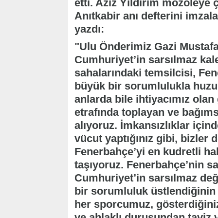
etti. Aziz Yıldırım mozoleye
Anıtkabir anı defterini imzala
yazdı:
"Ulu Önderimiz Gazi Mustafa
Cumhuriyet’in sarsılmaz kal
sahalarındaki temsilcisi, Fe
büyük bir sorumlulukla huz
anlarda bile ihtiyacımız olan 
etrafında toplayan ve bağıms
alıyoruz. İmkansızlıklar içind
vücut yaptığınız gibi, bizler 
Fenerbahçe’yi en kudretli h
taşıyoruz. Fenerbahçe’nin sa
Cumhuriyet’in sarsılmaz değe
bir sorumluluk üstlendiğinin 
her sporcumuz, gösterdiğiniz
ve ahlaklı duruşundan taviz