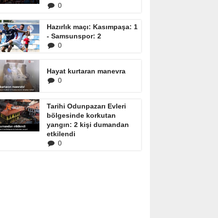
0
Hazırlık maçı: Kasımpaşa: 1
- Samsunspor: 2
0
Hayat kurtaran manevra
0
Tarihi Odunpazarı Evleri
bölgesinde korkutan
yangın: 2 kişi dumandan
etkilendi
0