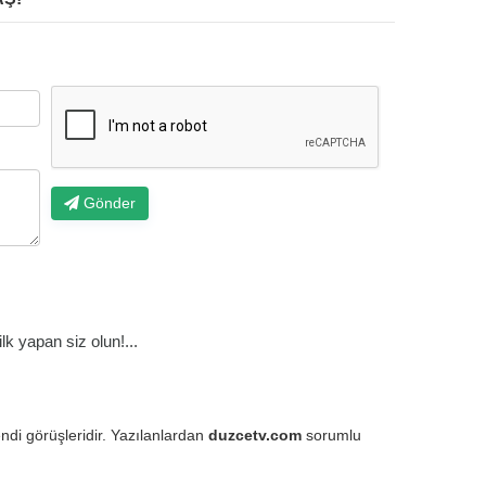
Gönder
k yapan siz olun!...
endi görüşleridir. Yazılanlardan
duzcetv.com
sorumlu