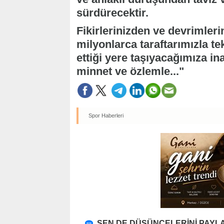
sürdürecektir.
Fikirlerinizden ve devrimler
milyonlarca taraftarımızla te
ettiği yere taşıyacağımıza i
minnet ve özlemle..."
Spor Haberleri
SEN DE DÜŞÜNCELERİNİ PAYLA