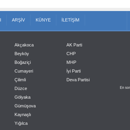
I
ARŞİV
KÜNYE
İLETİŞİM
Akçakoca
AK Parti
Beyköy
CHP
Boğaziçi
MHP
Cumayeri
İyi Parti
Çilimli
Deva Partisi
En son
Düzce
Gölyaka
Gümüşova
Kaynaşlı
Yığılca