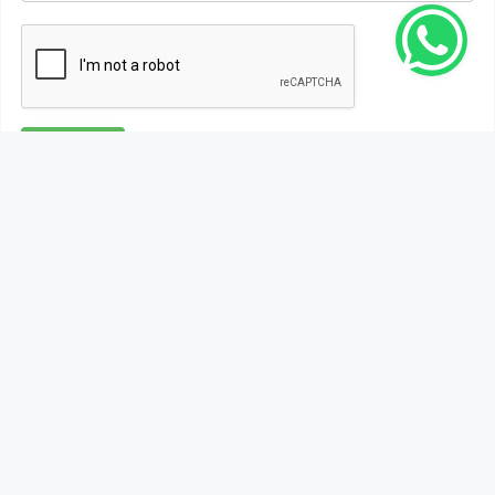
Gönder
Bu habere henüz yorum yapılmamıştır, ilk yapan siz
olun!...
Bu sayfa da yer alan okur yorumları kişilerin kendi
görüşleridir. Yazılanlardan
https://m.duzcetv.com
sorumlu
tutulamaz.