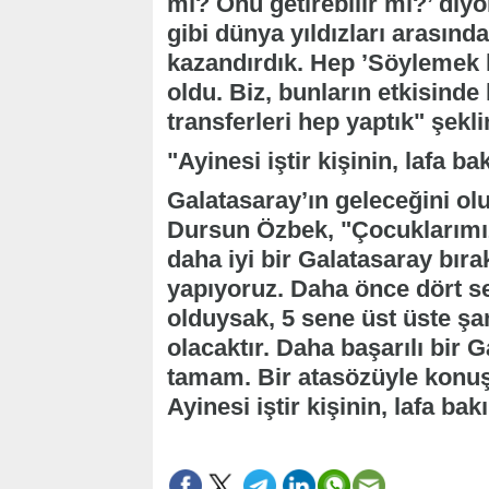
mı? Onu getirebilir mi?’ diyo
gibi dünya yıldızları arasınd
kazandırdık. Hep ’Söylemek k
oldu. Biz, bunların etkisinde 
transferleri hep yaptık" şekl
"Ayinesi iştir kişinin, lafa b
Galatasaray’ın geleceğini olu
Dursun Özbek, "Çocuklarımı
daha iyi bir Galatasaray bır
yapıyoruz. Daha önce dört s
olduysak, 5 sene üst üste ş
olacaktır. Daha başarılı bir G
tamam. Bir atasözüyle kon
Ayinesi iştir kişinin, lafa ba