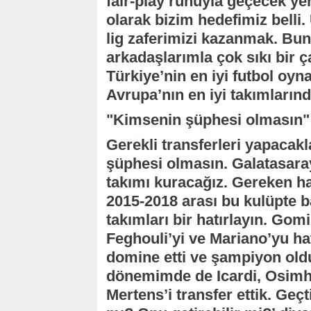
fair-play ruhuyla geçecek ye
olarak bizim hedefimiz belli.
lig zaferimizi kazanmak. Bu
arkadaşlarımla çok sıkı bir ç
Türkiye’nin en iyi futbol oy
Avrupa’nın en iyi takımların
"Kimsenin şüphesi olmasın"
Gerekli transferleri yapacak
şüphesi olmasın. Galatasaray
takımı kuracağız. Gereken h
2015-2018 arası bu kulüpte
takımları bir hatırlayın. Gom
Feghouli’yi ve Mariano’yu hat
domine etti ve şampiyon oldu
dönemimde de Icardi, Osimh
Mertens’i transfer ettik. Ge