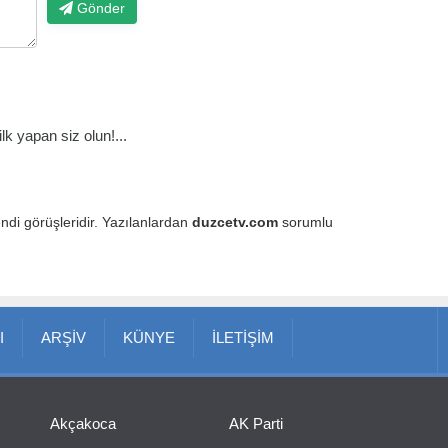
Gönder
k yapan siz olun!...
endi görüşleridir. Yazılanlardan
duzcetv.com
sorumlu
I
ARŞİV
KÜNYE
İLETİŞİM
Akçakoca
AK Parti