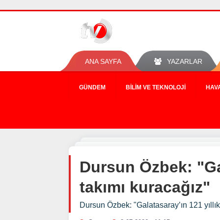
ANA SAYFA
YAZARLAR
GÜNDEM
BILIM VE TEKNOLOJI
HAV
Dursun Özbek: "Gal
takımı kuracağız"
Dursun Özbek: "Galatasaray’ın 121 yıllık