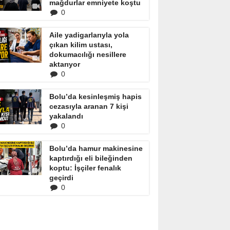
mağdurlar emniyete koştu
0
Aile yadigarlarıyla yola
çıkan kilim ustası,
dokumacılığı nesillere
aktarıyor
0
Bolu’da kesinleşmiş hapis
cezasıyla aranan 7 kişi
yakalandı
0
Bolu’da hamur makinesine
kaptırdığı eli bileğinden
koptu: İşçiler fenalık
geçirdi
0