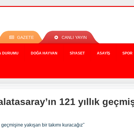
GAZETE
CANLI YAYIN
A DURUMU
DOĞA HAYVAN
SIYASET
ASAYIŞ
SPOR
atasaray’ın 121 yıllık geçmiş
 geçmişine yakışan bir takımı kuracağız"