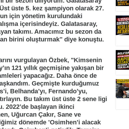
ni bir sezon diliyorum. Galatasaray
 Üst üste 5. kez şampiyon olarak 27.
nun için yönetim kurulundaki
alışma içerisindeyiz. Galatasaray,
nayan takımı. Amacımız bu sezon da
dan birini oluşturmak" diye konuştu.
larını vurgulayan Özbek, "Kimsenin
’ın 121 yıllık geçmişine yakışan bir
amleleri yapacağız. Daha önce de
 başkandım. Geçmişte kurduğumuz
is’i, Belhanda’yı, Fernando’yu,
ırlayın. Bu takım üst üste 2 sene ligi
. 2022’de başlayan ikinci
en, Uğurcan Çakır, Sane ve
çtiğimiz dönemde ’Osimhen’i alacak