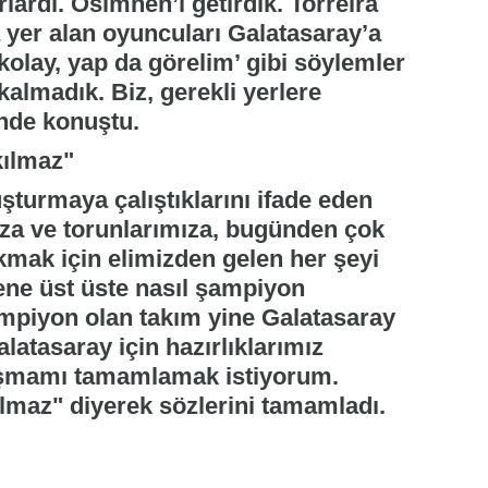
rlardı. Osimhen’i getirdik. Torreira
a yer alan oyuncuları Galatasaray’a
olay, yap da görelim’ gibi söylemler
kalmadık. Biz, gerekli yerlere
inde konuştu.
akılmaz"
şturmaya çalıştıklarını ifade eden
za ve torunlarımıza, bugünden çok
akmak için elimizden gelen her şeyi
ene üst üste nasıl şampiyon
ampiyon olan takım yine Galatasaray
alatasaray için hazırlıklarımız
uşmamı tamamlamak istiyorum.
kılmaz" diyerek sözlerini tamamladı.