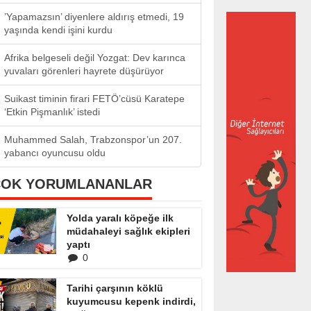
’Yapamazsın’ diyenlere aldırış etmedi, 19
yaşında kendi işini kurdu
Afrika belgeseli değil Yozgat: Dev karınca
yuvaları görenleri hayrete düşürüyor
Suikast timinin firari FETÖ’cüsü Karatepe
‘Etkin Pişmanlık’ istedi
Muhammed Salah, Trabzonspor’un 207.
yabancı oyuncusu oldu
ÇOK YORUMLANANLAR
Yolda yaralı köpeğe ilk
müdahaleyi sağlık ekipleri
yaptı
0
Tarihi çarşının köklü
kuyumcusu kepenk indirdi,