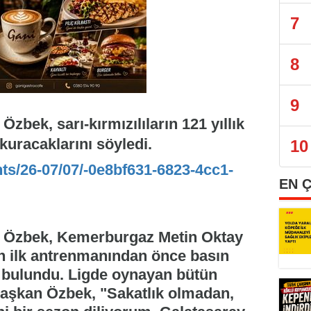
7
8
9
bek, sarı-kırmızılıların 121 yıllık
kuracaklarını söyledi.
10
nts/26-07/07/-0e8bf631-6823-4cc1-
EN 
 Özbek, Kemerburgaz Metin Oktay
un ilk antrenmanından önce basın
 bulundu. Ligde oynayan bütün
Başkan Özbek, "Sakatlık olmadan,