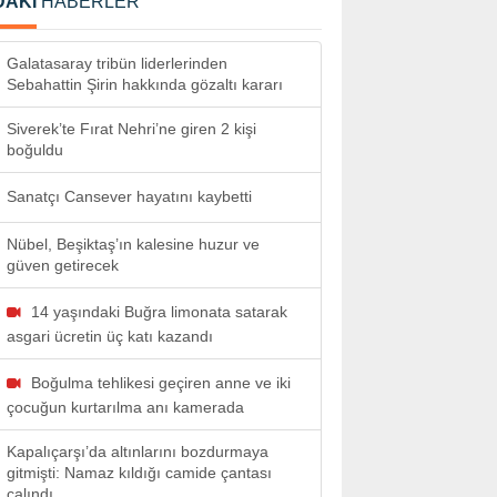
DAKİ
HABERLER
Galatasaray tribün liderlerinden
Sebahattin Şirin hakkında gözaltı kararı
Siverek’te Fırat Nehri’ne giren 2 kişi
boğuldu
Sanatçı Cansever hayatını kaybetti
Nübel, Beşiktaş’ın kalesine huzur ve
güven getirecek
14 yaşındaki Buğra limonata satarak
asgari ücretin üç katı kazandı
Boğulma tehlikesi geçiren anne ve iki
çocuğun kurtarılma anı kamerada
Kapalıçarşı’da altınlarını bozdurmaya
gitmişti: Namaz kıldığı camide çantası
çalındı