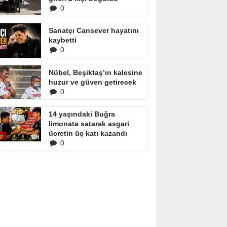
0
Sanatçı Cansever hayatını
kaybetti
0
Nübel, Beşiktaş’ın kalesine
huzur ve güven getirecek
0
14 yaşındaki Buğra
limonata satarak asgari
ücretin üç katı kazandı
0