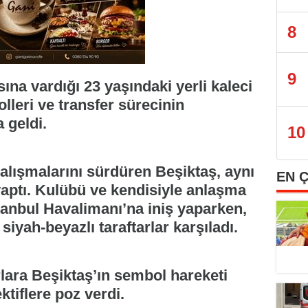
8
9
ına vardığı 23 yaşındaki yerli kaleci
lleri ve transfer sürecinin
 geldi.
10
alışmalarını sürdüren Beşiktaş, aynı
EN 
 yaptı. Kulübü ve kendisiyle anlaşma
anbul Havalimanı’na iniş yaparken,
 siyah-beyazlı taraftarlar karşıladı.
lara Beşiktaş’ın sembol hareketi
ktiflere poz verdi.