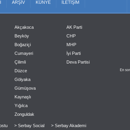
I
ARŞİV
KÜNYE
İLETİŞİM
Akçakoca
AK Parti
Beyköy
CHP
Boğaziçi
MHP
Cumayeri
İyi Parti
Çilimli
Deva Partisi
En son
Düzce
Gölyaka
Gümüşova
Kaynaşlı
Yığılca
Zonguldak
ostu
> Serbay Social
> Serbay Akademi