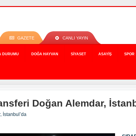
GAZETE
CANLI YAYIN
A DURUMU
DOĞA HAYVAN
SIYASET
ASAYIŞ
SPOR
ransferi Doğan Alemdar, İstan
, İstanbul’da