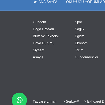
ANA SAYFA
OKUYUCU YORUMLAR
Gündem
Spor
Doğa Hayvan
Sağlık
Bilim ve Teknoloji
Eğitim
Hava Durumu
Ekonomi
Siyaset
Tarım
Asayiş
Gündemdekiler
Tayyare Limanı
> Serbay//
> E-Ticaret D