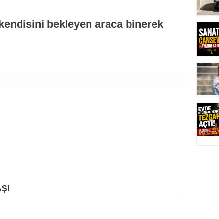
endisini bekleyen araca binerek
Ş!