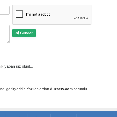
Gönder
k yapan siz olun!...
endi görüşleridir. Yazılanlardan
duzcetv.com
sorumlu