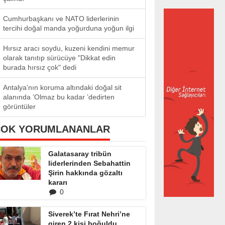
Cumhurbaşkanı ve NATO liderlerinin
tercihi doğal manda yoğurduna yoğun ilgi
Hırsız aracı soydu, kuzeni kendini memur
olarak tanıtıp sürücüye "Dikkat edin
burada hırsız çok" dedi
Antalya’nın koruma altındaki doğal sit
alanında ’Olmaz bu kadar ’dedirten
görüntüler
ÇOK YORUMLANANLAR
Galatasaray tribün
liderlerinden Sebahattin
Şirin hakkında gözaltı
kararı
0
Siverek’te Fırat Nehri’ne
giren 2 kişi boğuldu