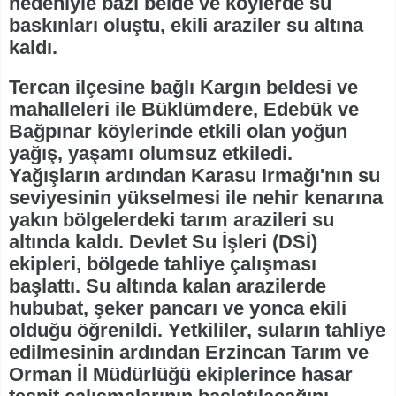
nedeniyle bazı belde ve köylerde su
baskınları oluştu, ekili araziler su altına
kaldı.
Tercan ilçesine bağlı Kargın beldesi ve
mahalleleri ile Büklümdere, Edebük ve
Bağpınar köylerinde etkili olan yoğun
yağış, yaşamı olumsuz etkiledi.
Yağışların ardından Karasu Irmağı'nın su
seviyesinin yükselmesi ile nehir kenarına
yakın bölgelerdeki tarım arazileri su
altında kaldı. Devlet Su İşleri (DSİ)
ekipleri, bölgede tahliye çalışması
başlattı. Su altında kalan arazilerde
hububat, şeker pancarı ve yonca ekili
olduğu öğrenildi. Yetkililer, suların tahliye
edilmesinin ardından Erzincan Tarım ve
Orman İl Müdürlüğü ekiplerince hasar