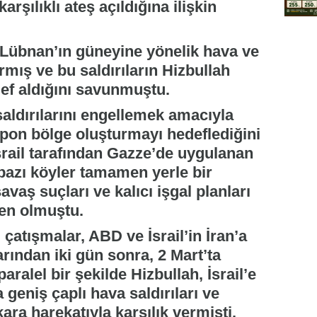
rşılıklı ateş açıldığına ilişkin
e Lübnan’ın güneyine yönelik hava ve
ırmış ve bu saldırıların Hizbullah
def aldığını savunmuştu.
 saldırılarını engellemek amacıyla
pon bölge oluşturmayı hedeflediğini
İsrail tarafından Gazze’de uygulanan
 bazı köyler tamamen yerle bir
savaş suçları ve kalıcı işgal planları
en olmuştu.
 çatışmalar, ABD ve İsrail’in İran’a
arından iki gün sonra, 2 Mart’ta
aralel bir şekilde Hizbullah, İsrail’e
a geniş çaplı hava saldırıları ve
ra harekatıyla karşılık vermişti.