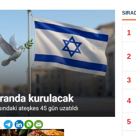
SIRA
1
2
3
4
5