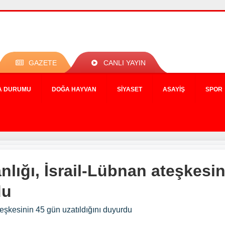
GAZETE
CANLI YAYIN
A DURUMU
DOĞA HAYVAN
SIYASET
ASAYIŞ
SPOR
nlığı, İsrail-Lübnan ateşkesi
du
teşkesinin 45 gün uzatıldığını duyurdu