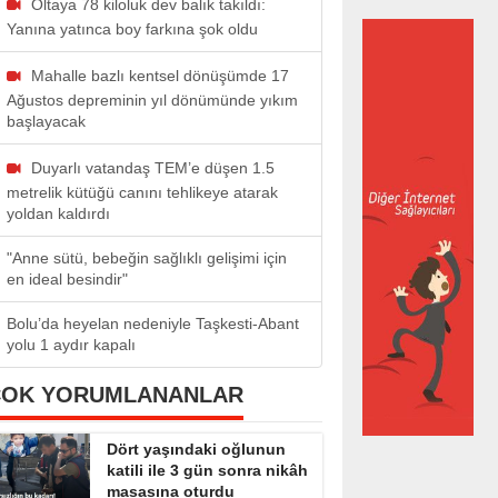
Oltaya 78 kiloluk dev balık takıldı:
Yanına yatınca boy farkına şok oldu
Mahalle bazlı kentsel dönüşümde 17
Ağustos depreminin yıl dönümünde yıkım
başlayacak
Duyarlı vatandaş TEM’e düşen 1.5
metrelik kütüğü canını tehlikeye atarak
yoldan kaldırdı
"Anne sütü, bebeğin sağlıklı gelişimi için
en ideal besindir"
Bolu’da heyelan nedeniyle Taşkesti-Abant
yolu 1 aydır kapalı
ÇOK YORUMLANANLAR
Dört yaşındaki oğlunun
katili ile 3 gün sonra nikâh
masasına oturdu