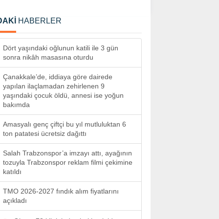
DAKİ
HABERLER
Dört yaşındaki oğlunun katili ile 3 gün
sonra nikâh masasına oturdu
Çanakkale’de, iddiaya göre dairede
yapılan ilaçlamadan zehirlenen 9
yaşındaki çocuk öldü, annesi ise yoğun
bakımda
Amasyalı genç çiftçi bu yıl mutluluktan 6
ton patatesi ücretsiz dağıttı
Salah Trabzonspor’a imzayı attı, ayağının
tozuyla Trabzonspor reklam filmi çekimine
katıldı
TMO 2026-2027 fındık alım fiyatlarını
açıkladı