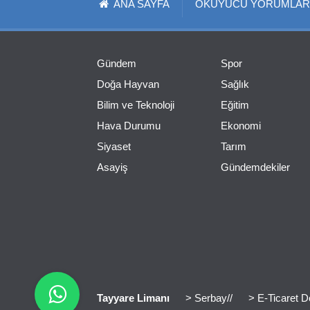
ANA SAYFA
OKUYUCU YORUMLAR
Gündem
Spor
Doğa Hayvan
Sağlık
Bilim ve Teknoloji
Eğitim
Hava Durumu
Ekonomi
Siyaset
Tarım
Asayiş
Gündemdekiler
Tayyare Limanı
> Serbay//
> E-Ticaret D