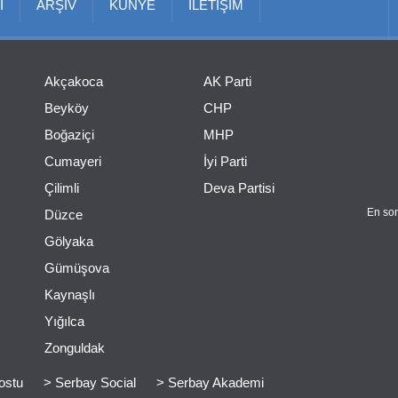
I
ARŞİV
KÜNYE
İLETİŞİM
Akçakoca
AK Parti
Beyköy
CHP
Boğaziçi
MHP
Cumayeri
İyi Parti
Çilimli
Deva Partisi
En son
Düzce
Gölyaka
Gümüşova
Kaynaşlı
Yığılca
Zonguldak
ostu
> Serbay Social
> Serbay Akademi