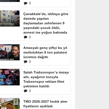
0
Çanakkale’de, iddiaya göre
dairede yapılan
ilaçlamadan zehirlenen 9
yaşındaki çocuk öldü,
annesi ise yoğun bakımda
0
Amasyalı genç çiftçi bu yıl
mutluluktan 6 ton patatesi
ücretsiz dağıttı
0
Salah Trabzonspor’a imzayı
attı, ayağının tozuyla
Trabzonspor reklam filmi
çekimine katıldı
0
TMO 2026-2027 fındık alım
fiyatlarını açıkladı