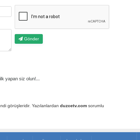
Gönder
k yapan siz olun!...
endi görüşleridir. Yazılanlardan
duzcetv.com
sorumlu