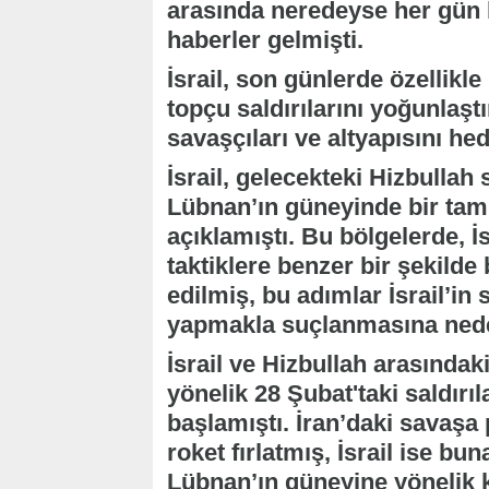
arasında neredeyse her gün ka
haberler gelmişti.
İsrail, son günlerde özellikl
topçu saldırılarını yoğunlaşt
savaşçıları ve altyapısını he
İsrail, gelecekteki Hizbullah
Lübnan’ın güneyinde bir tam
açıklamıştı. Bu bölgelerde, 
taktiklere benzer bir şekilde
edilmiş, bu adımlar İsrail’in 
yapmakla suçlanmasına ned
İsrail ve Hizbullah arasındaki
yönelik 28 Şubat'taki saldırıl
başlamıştı. İran’daki savaşa p
roket fırlatmış, İsrail ise bun
Lübnan’ın güneyine yönelik ka