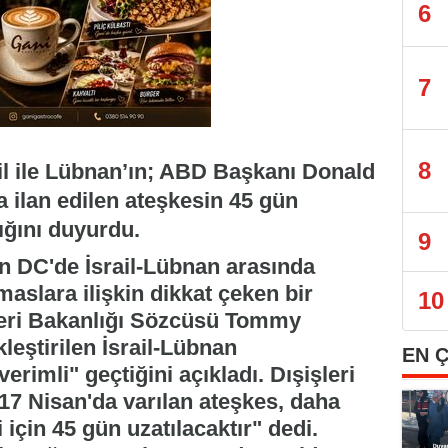
6
7
8
ail ile Lübnan’ın; ABD Başkanı Donald
 ilan edilen ateşkesin 45 gün
ığını duyurdu.
9
 DC'de İsrail-Lübnan arasında
aslara ilişkin dikkat çeken bir
10
leri Bakanlığı Sözcüsü Tommy
leştirilen İsrail-Lübnan
EN 
rimli" geçtiğini açıkladı. Dışişleri
17 Nisan'da varılan ateşkes, daha
 için 45 gün uzatılacaktır" dedi.