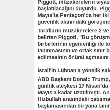
Piggott, müzakerelerin siyas
başlatılacağını duyurdu. Pigg
Mayıs’ta Pentagon’da her iki 
güvenlik alanındaki görüşmel
Tarafların müzakerelere 2 v
belirten Piggott, "Bu görüşme
birbirlerinin egemenliği ile
tanınmasının ve ortak sınır 
edilmesinin önünü açmasını u
İsrail'in Lübnan'a yönelik sald
ABD Başkanı Donald Trump, İ
günlük ateşkesi 17 Nisan’da
Mayıs'a kadar uzatılmıştı. A
Hizbullah arasındaki çatışma
başlamasından bu yana sınır 