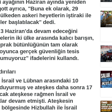
i ayağının Haziran ayında yeniden
ott ayrıca, "Buna ek olarak, 29
ülkeden askeri heyetlerin iştiraki ile
er başlatılacak" dedi.
e 3 Haziran’da devam edeceğini
lerin iki ülke arasında kalıcı barışın,
 toprak bütünlüğünün tam olarak
boyunca gerçek güvenliğin tesis
muyoruz" ifadelerini kullandı.
ırıları
srail ve Lübnan arasındaki 10
 duyurmuş ve ateşkes daha sonra 17
ncak ateşkese rağmen İsrail ve
lar devam etmişti. Ateşkesin
bölgesinde Hizbullah ile İsrail