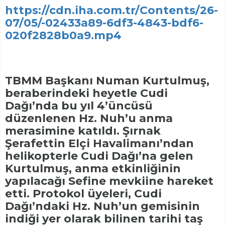
https://cdn.iha.com.tr/Contents/26-
07/05/-02433a89-6df3-4843-bdf6-
020f2828b0a9.mp4
TBMM Başkanı Numan Kurtulmuş,
beraberindeki heyetle Cudi
Dağı’nda bu yıl 4’üncüsü
düzenlenen Hz. Nuh’u anma
merasimine katıldı. Şırnak
Şerafettin Elçi Havalimanı’ndan
helikopterle Cudi Dağı’na gelen
Kurtulmuş, anma etkinliğinin
yapılacağı Sefine mevkiine hareket
etti. Protokol üyeleri, Cudi
Dağı’ndaki Hz. Nuh’un gemisinin
indiği yer olarak bilinen tarihi taş