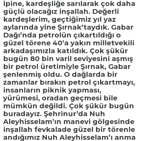
ipine, kardeşliğe sarılarak çok daha
güçlü olacağız inşallah. Değerli
kardeşlerim, geçtiğimiz yıl yaz
aylarında yine Şırnak’taydık. Gabar
Dağı’nda petrolün çıkartıldığı o
güzel törene 40’a yakın milletvekili
arkadaşımızla katıldık. Çok şükür
bugün 80 bin varil seviyesini aşmış
bir petrol üretimiyle Şırnak, Gabar
şenlenmiş oldu. O dağlarda bir
zamanlar bırakın petrol çıkartmayı,
insanların piknik yapması,
yürümesi, oradan geçmesi bile
mümkün değildi. Çok şükür bugün
buradayız. Şehrinur’da Nuh
Aleyhisselam’ın manevi gölgesinde
inşallah fevkalade güzel bir törenle
andığımız Nuh Aleyhisselam’ı anma