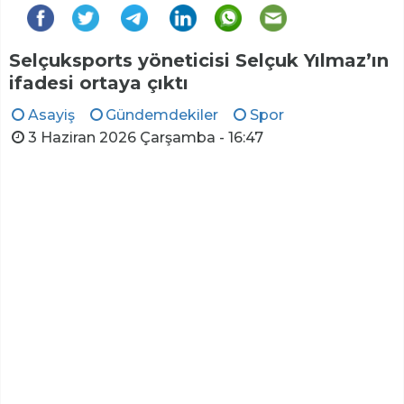
Selçuksports yöneticisi Selçuk Yılmaz’ın
ifadesi ortaya çıktı
Asayiş
Gündemdekiler
Spor
3 Haziran 2026 Çarşamba - 16:47