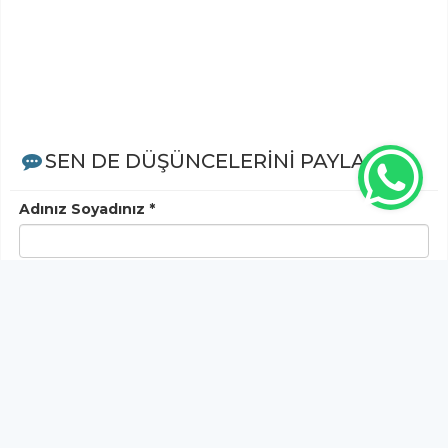
SEN DE DÜŞÜNCELERİNİ PAYLAŞ!
Adınız Soyadınız *
Yorum