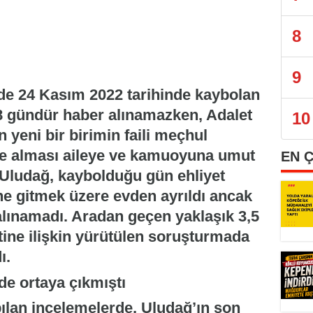
8
9
nde 24 Kasım 2022 tarihinde kaybolan
8 gündür haber alınamazken, Adalet
10
 yeni bir birimin faili meçhul
ye alması aileye ve kamuoyuna umut
EN 
 Uludağ, kaybolduğu gün ehliyet
ne gitmek üzere evden ayrıldı ancak
alınamadı. Aradan geçen yaklaşık 3,5
tine ilişkin yürütülen soruşturmada
ı.
de ortaya çıkmıştı
lan incelemelerde, Uludağ’ın son