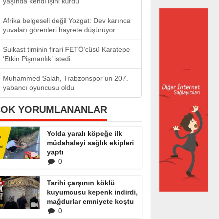
yaşında kendi işini kurdu
Afrika belgeseli değil Yozgat: Dev karınca
yuvaları görenleri hayrete düşürüyor
Suikast timinin firari FETÖ’cüsü Karatepe
‘Etkin Pişmanlık’ istedi
Muhammed Salah, Trabzonspor’un 207.
yabancı oyuncusu oldu
ÇOK YORUMLANANLAR
Yolda yaralı köpeğe ilk
müdahaleyi sağlık ekipleri
yaptı
0
Tarihi çarşının köklü
kuyumcusu kepenk indirdi,
mağdurlar emniyete koştu
0