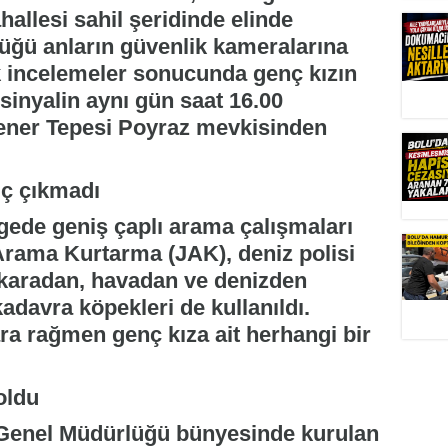
allesi sahil şeridinde elinde
üğü anların güvenlik kameralarına
nik incelemeler sonucunda genç kızın
sinyalin aynı gün saat 16.00
Fener Tepesi Poyraz mevkisinden
ç çıkmadı
gede geniş çaplı arama çalışmaları
Arama Kurtarma (JAK), deniz polisi
 karadan, havadan ve denizden
davra köpekleri de kullanıldı.
ra rağmen genç kıza ait herhangi bir
oldu
i Genel Müdürlüğü bünyesinde kurulan