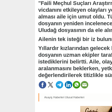
"Faili Meçhul Suçları Araştı
vicdanını etkileyen olaylar
alması aile için umut oldu. T
dosyanın yeniden incelenec
Uludağ dosyasının da ele alı
Ailenin tek isteği bir iz bulu
Yıllardır kızlarından gelecek 
dosyanın uzman ekipler taraf
istediklerini belirtti. Aile, o
aralanmasını beklerken, yetk
değerlendirilerek titizlikle s
Asayiş Haberleri
Ulusal Haberleri