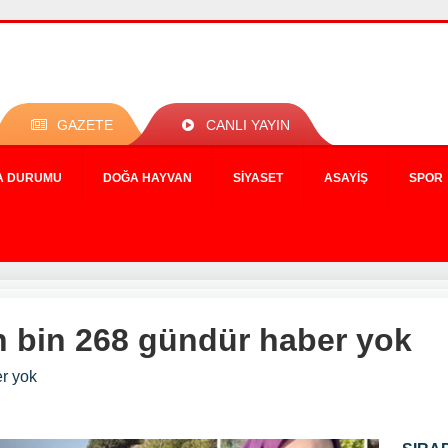
GAZETE
CANLI YAYIN
A DURUMU
DOĞA HAYVAN
SIYASET
ASAYIŞ
SPOR
 bin 268 gündür haber yok
r yok