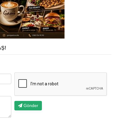
Ş!
Gönder