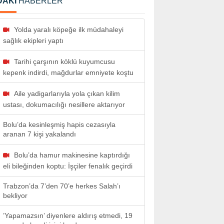
DAKİ
HABERLER
Yolda yaralı köpeğe ilk müdahaleyi
sağlık ekipleri yaptı
Tarihi çarşının köklü kuyumcusu
kepenk indirdi, mağdurlar emniyete koştu
Aile yadigarlarıyla yola çıkan kilim
ustası, dokumacılığı nesillere aktarıyor
Bolu’da kesinleşmiş hapis cezasıyla
aranan 7 kişi yakalandı
Bolu’da hamur makinesine kaptırdığı
eli bileğinden koptu: İşçiler fenalık geçirdi
Trabzon’da 7’den 70’e herkes Salah’ı
bekliyor
’Yapamazsın’ diyenlere aldırış etmedi, 19