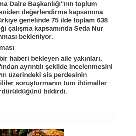
rma Daire Başkanlığı"nın toplum
ı yeniden değerlendirme kapsamına
ürkiye genelinde 75 ilde toplam 638
eği çalışma kapsamında Seda Nur
nması bekleniyor.
nması
bir haberi bekleyen aile yakınları,
ından ayrıntılı şekilde incelenmesini
layın üzerindeki sis perdesinin
ililer soruşturmanın tüm ihtimaller
ürdürüldüğünü bildirdi.