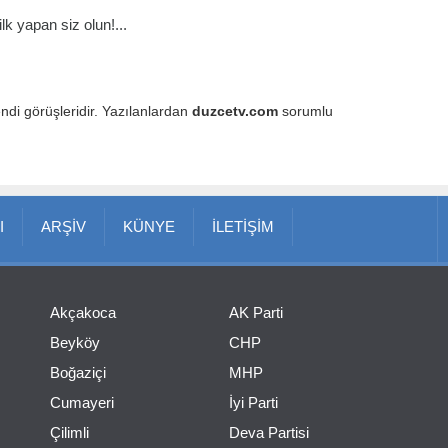
k yapan siz olun!...
endi görüşleridir. Yazılanlardan
duzcetv.com
sorumlu
I
ARŞİV
KÜNYE
İLETİŞİM
Akçakoca
AK Parti
Beyköy
CHP
Boğaziçi
MHP
Cumayeri
İyi Parti
Çilimli
Deva Partisi