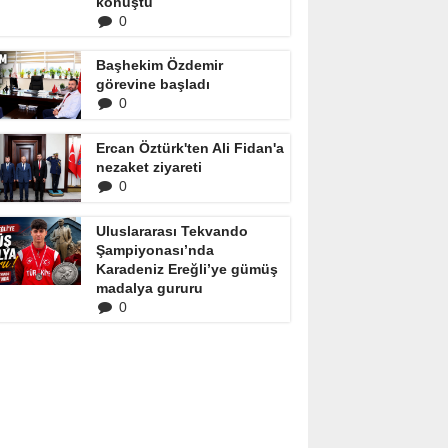
konuştu
0
Başhekim Özdemir
görevine başladı
0
Ercan Öztürk'ten Ali Fidan'a
nezaket ziyareti
0
Uluslararası Tekvando
Şampiyonası’nda
Karadeniz Ereğli’ye gümüş
madalya gururu
0