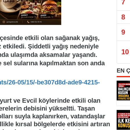
7
8
9
çesinde etkili olan sağanak yağış,
etkiledi. Şiddetli yağış nedeniyle
10
ında ulaşımda aksamalar yaşandı.
e sel sularına kapılmaktan son anda
EN 
nts/26-05/15/-be307d8d-ade9-4215-
yurt ve Evcil köylerinde etkili olan
relerin debisini yükseltti. Taşan
lları suyla kaplanırken, vatandaşlar
ikle kırsal bölgelerde etkisini artıran