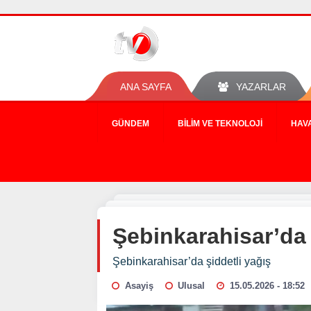
ANA SAYFA
YAZARLAR
GÜNDEM
BILIM VE TEKNOLOJI
HAV
Şebinkarahisar’da 
Şebinkarahisar’da şiddetli yağış
Asayiş
Ulusal
15.05.2026 - 18:52