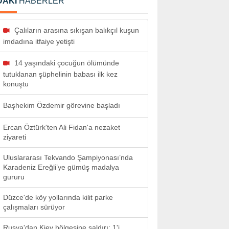
DAKİ
HABERLER
Çalıların arasına sıkışan balıkçıl kuşun
imdadına itfaiye yetişti
14 yaşındaki çocuğun ölümünde
tutuklanan şüphelinin babası ilk kez
konuştu
Başhekim Özdemir görevine başladı
Ercan Öztürk'ten Ali Fidan'a nezaket
ziyareti
Uluslararası Tekvando Şampiyonası’nda
Karadeniz Ereğli’ye gümüş madalya
gururu
Düzce'de köy yollarında kilit parke
çalışmaları sürüyor
Rusya'dan Kiev bölgesine saldırı: 1'i