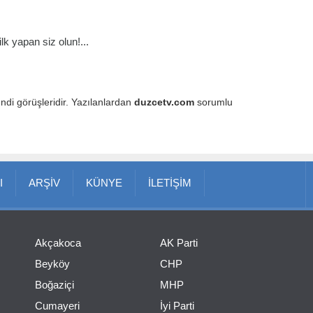
k yapan siz olun!...
endi görüşleridir. Yazılanlardan
duzcetv.com
sorumlu
I
ARŞİV
KÜNYE
İLETİŞİM
Akçakoca
AK Parti
Beyköy
CHP
Boğaziçi
MHP
Cumayeri
İyi Parti