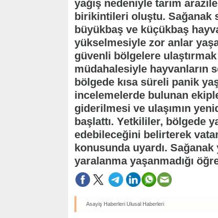
yağış nedeniyle tarım arazile
birikintileri oluştu. Sağanak
büyükbaş ve küçükbaş hayvanla
yükselmesiyle zor anlar yaşa
güvenli bölgelere ulaştırmak
müdahalesiyle hayvanların se
bölgede kısa süreli panik ya
incelemelerde bulunan ekiple
giderilmesi ve ulaşımın yen
başlattı. Yetkililer, bölgede 
edebileceğini belirterek vatan
konusunda uyardı. Sağanak y
yaralanma yaşanmadığı öğren
Asayiş Haberleri
Ulusal Haberleri