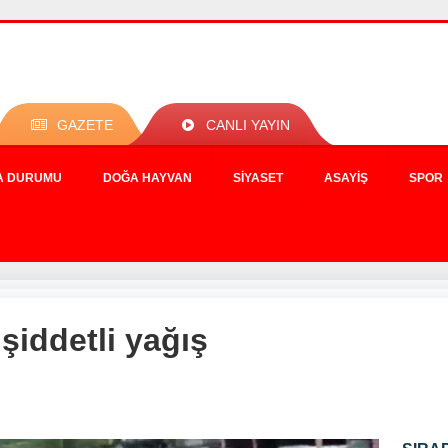
GAZETE
CANLI YAYIN
A DURUMU
DOĞA HAYVAN
SIYASET
ASAYIŞ
SPOR
şiddetli yağış