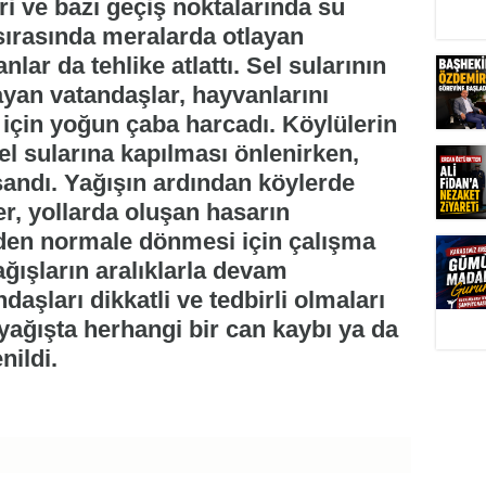
ri ve bazı geçiş noktalarında su
 sırasında meralarda otlayan
r da tehlike atlattı. Sel sularının
yan vatandaşlar, hayvanlarını
 için yoğun çaba harcadı. Köylülerin
l sularına kapılması önlenirken,
şandı. Yağışın ardından köylerde
r, yollarda oluşan hasarın
iden normale dönmesi için çalışma
yağışların aralıklarla devam
daşları dikkatli ve tedbirli olmaları
ağışta herhangi bir can kaybı ya da
ildi.