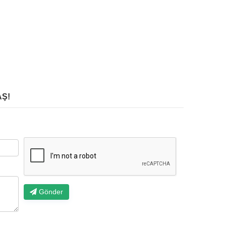
Ş!
Gönder