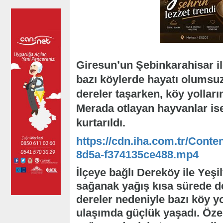
Giresun’un Şebinkarahisar il
bazı köylerde hayatı olumsuz 
dereler taşarken, köy yollar
Merada otlayan hayvanlar is
kurtarıldı.
https://cdn.iha.com.tr/Conte
8d5a-f374135ce488.mp4
İlçeye bağlı Dereköy ile Yeşil
sağanak yağış kısa sürede de
dereler nedeniyle bazı köy yo
ulaşımda güçlük yaşadı. Özell