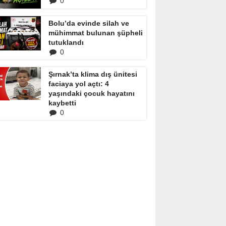
0
Bolu’da evinde silah ve
mühimmat bulunan şüpheli
tutuklandı
0
Şırnak’ta klima dış ünitesi
faciaya yol açtı: 4
yaşındaki çocuk hayatını
kaybetti
0