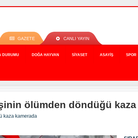
GAZETE
CANLI YAYIN
A DURUMU
DOĞA HAYVAN
SIYASET
ASAYIŞ
SPOR
kişinin ölümden döndüğü kaz
ğü kaza kamerada