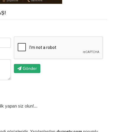
Ş!
Gönder
k yapan siz olun!...
endi görüşleridir. Yazılanlardan
duzcetv.com
sorumlu