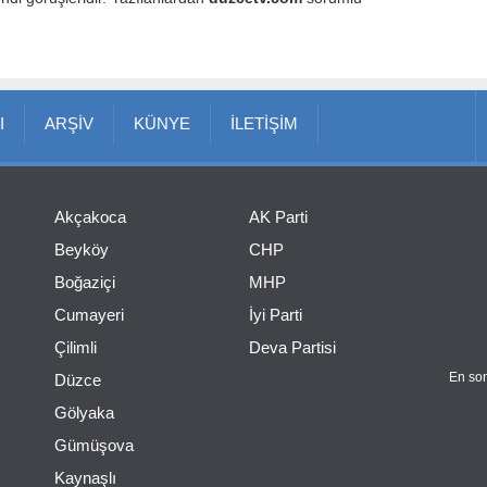
I
ARŞİV
KÜNYE
İLETİŞİM
Akçakoca
AK Parti
Beyköy
CHP
Boğaziçi
MHP
Cumayeri
İyi Parti
Çilimli
Deva Partisi
En son
Düzce
Gölyaka
Gümüşova
Kaynaşlı