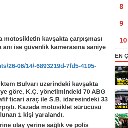
8
9
la motosikletin kavşakta çarpışması
10
a anı ise güvenlik kamerasına saniye
EN 
nts/26-06/14/-6893219d-7fd5-4195-
ktem Bulvarı üzerindeki kavşakta
giye göre, K.Ç. yönetimindeki 70 ABG
if ticari araç ile S.B. idaresindeki 33
rpıştı. Kazada motosiklet sürücüsü
lunan 1 kişi yaralandı.
ne olay yerine sağlık ve polis