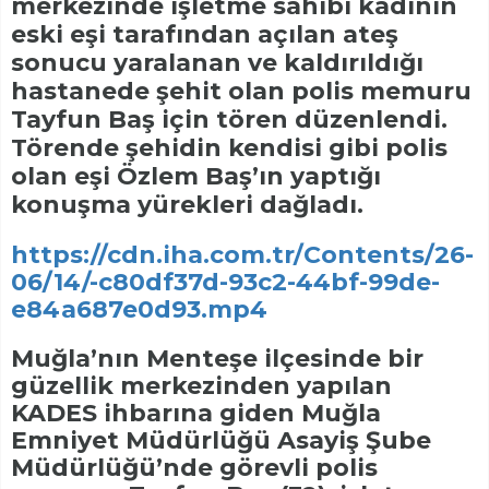
merkezinde işletme sahibi kadının
eski eşi tarafından açılan ateş
sonucu yaralanan ve kaldırıldığı
hastanede şehit olan polis memuru
Tayfun Baş için tören düzenlendi.
Törende şehidin kendisi gibi polis
olan eşi Özlem Baş’ın yaptığı
konuşma yürekleri dağladı.
https://cdn.iha.com.tr/Contents/26-
06/14/-c80df37d-93c2-44bf-99de-
e84a687e0d93.mp4
Muğla’nın Menteşe ilçesinde bir
güzellik merkezinden yapılan
KADES ihbarına giden Muğla
Emniyet Müdürlüğü Asayiş Şube
Müdürlüğü’nde görevli polis