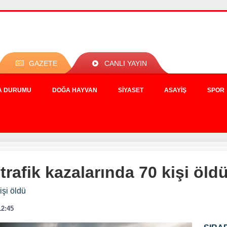
GAZETE
CANLI YAYIN
A DURUMU
DOĞA HAYVAN
SIYASET
ASAYIŞ
SPOR
trafik kazalarında 70 kişi öld
işi öldü
12:45