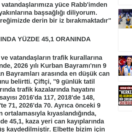
n vatandaşlarımıza yüce Rabb'imden
 yakınlarına başsağlığı diliyorum.
üreğimizde derin bir iz bırakmaktadır"
INDA YÜZDE 45,1 ORANINDA
 ve vatandaşların trafik kurallarına
nde, 2026 yılı Kurban Bayramı'nın 9
an Bayramları arasında en düşük can
 belirtti. Çiftçi, "9 günlük tatil
nda trafik kazalarında hayatını
ayısı 2016'da 117, 2018'de 148,
'te 71, 2026'da 70. Ayrıca önceki 9
 ortalamasıyla kıyaslandığında,
de 45,1, kaza yeri can kayıplarında
 kaydedilmiştir. Elbette bizim için