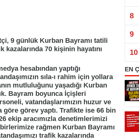
8
9
çi, 9 günlük Kurban Bayramı tatili
 kazalarında 70 kişinin hayatını
10
 medya hesabından yaptığı
EN 
ndaşımızın sıla-ı rahim için yollara
manın mutluluğunu yaşadığı Kurban
tık. Bayram boyunca İçişleri
rsoneli, vatandaşlarımızın huzur ve
 göre görev yaptı. Trafikte ise 66 bin
26 ekip aracımızla denetimlerimizi
dbirlerimize rağmen Kurban Bayramı
tandaşımızı trafik kazalarında