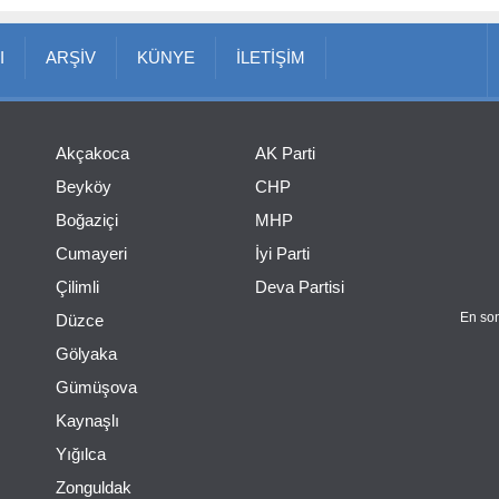
I
ARŞİV
KÜNYE
İLETİŞİM
Akçakoca
AK Parti
Beyköy
CHP
Boğaziçi
MHP
Cumayeri
İyi Parti
Çilimli
Deva Partisi
En son
Düzce
Gölyaka
Gümüşova
Kaynaşlı
Yığılca
Zonguldak