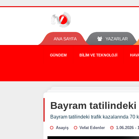
ANA SAYFA
YAZARLAR
GÜNDEM
BILIM VE TEKNOLOJI
HAV
Bayram tatilindeki 
Bayram tatilindeki trafik kazalarında 70 k
Asayiş
Vefat Edenler
1.06.2026 - 