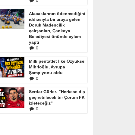
0
Alacaklarının ödenmediğini
iddiasıyla bir araya gelen
Doruk Madencilik
çalışanları, Çankaya
Belediyesi önünde eylem
yaptı
0
Milli pentatlet İlke Özyüksel
Mihrioğlu, Avrupa
Şampiyonu oldu
0
Serdar Gürler: "Herkese diş
geçirebilecek bir Çorum FK
izleteceğiz"
0