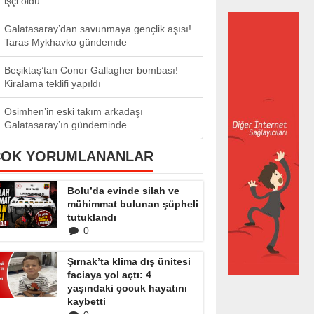
işçi öldü
Galatasaray’dan savunmaya gençlik aşısı!
Taras Mykhavko gündemde
Beşiktaş’tan Conor Gallagher bombası!
Kiralama teklifi yapıldı
Osimhen’in eski takım arkadaşı
Galatasaray’ın gündeminde
ÇOK YORUMLANANLAR
Bolu’da evinde silah ve
mühimmat bulunan şüpheli
tutuklandı
0
Şırnak’ta klima dış ünitesi
faciaya yol açtı: 4
yaşındaki çocuk hayatını
kaybetti