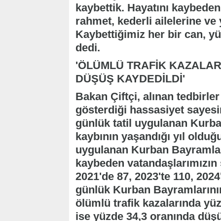
kaybettik. Hayatını kaybede
rahmet, kederli ailelerine ve
Kaybettiğimiz her bir can, y
dedi.
'ÖLÜMLÜ TRAFİK KAZALAR
DÜŞÜŞ KAYDEDİLDİ'
Bakan Çiftçi, alınan tedbirler
gösterdiği hassasiyet sayesi
günlük tatil uygulanan Kurb
kaybının yaşandığı yıl olduğunu
uygulanan Kurban Bayramları
kaybeden vatandaşlarımızın s
2021'de 87, 2023'te 110, 2024
günlük Kurban Bayramlarının
ölümlü trafik kazalarında yüz
ise yüzde 34,3 oranında düşüş