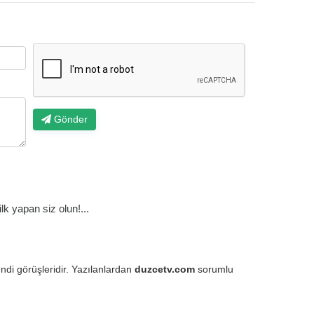
Gönder
k yapan siz olun!...
endi görüşleridir. Yazılanlardan
duzcetv.com
sorumlu