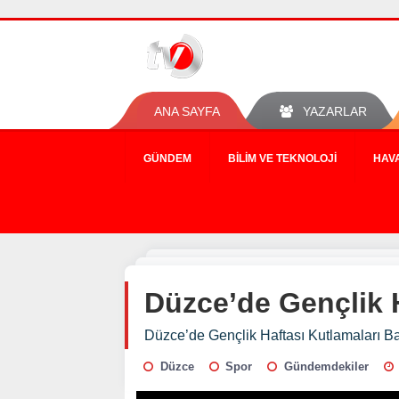
ANA SAYFA
YAZARLAR
GÜNDEM
BILIM VE TEKNOLOJI
HAV
Düzce’de Gençlik H
Düzce’de Gençlik Haftası Kutlamaları B
Düzce
Spor
Gündemdekiler