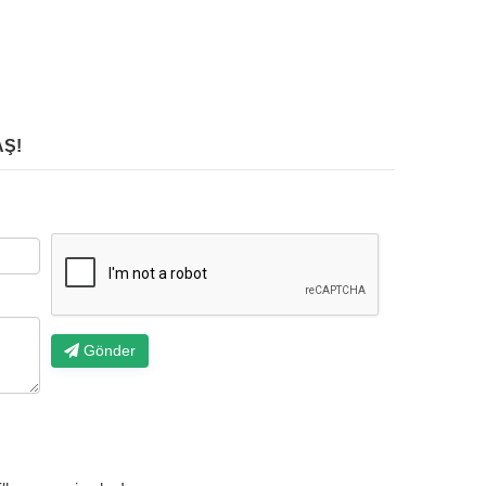
Ş!
Gönder