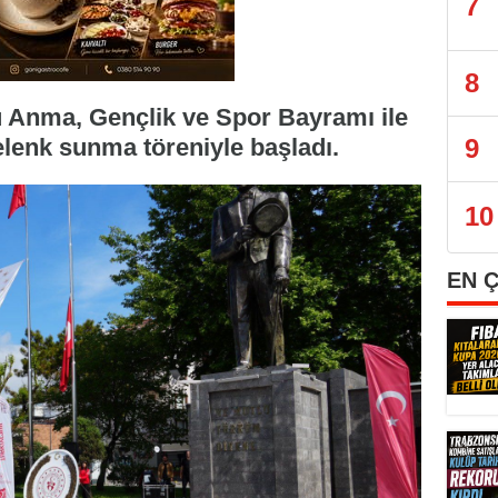
7
8
ü Anma, Gençlik ve Spor Bayramı ile
çelenk sunma töreniyle başladı.
9
10
EN 