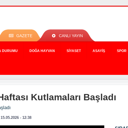
GAZETE
CANLI YAYIN
A DURUMU
DOĞA HAYVAN
SIYASET
ASAYIŞ
SPOR
aftası Kutlamaları Başladı
aşladı
15.05.2026 - 12:38