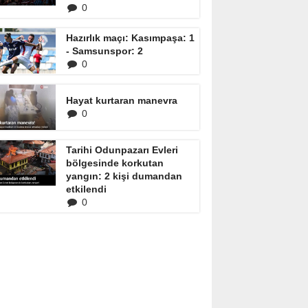
0
Hazırlık maçı: Kasımpaşa: 1
- Samsunspor: 2
0
Hayat kurtaran manevra
0
Tarihi Odunpazarı Evleri
bölgesinde korkutan
yangın: 2 kişi dumandan
etkilendi
0