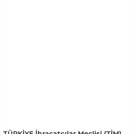
TÜRKİYE İhracatçılar Meclisi (TİM)