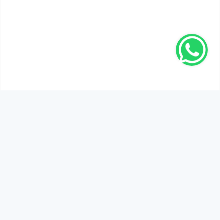
SEN DE DÜŞÜNCELERİNİ PAYLAŞ!
Adınız Soyadınız *
Yorum