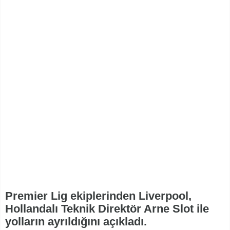
Premier Lig ekiplerinden Liverpool,
Hollandalı Teknik Direktör Arne Slot ile
yolların ayrıldığını açıkladı.