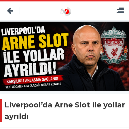
Liverpool’da Arne Slot ile yollar
ayrıldı