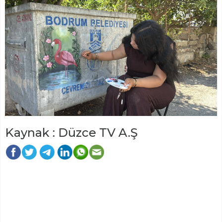
Kaynak : Düzce TV A.Ş