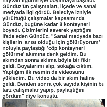
hayvan figürleriyle boyamaya başladı.
Gündüz'ün çalışmaları, ilçede ve sanal
medyada ilgi gördü. Belediye izniyle
yürüttüğü çalışmalar kapsamında
Gündüz, bugüne kadar 8 konteyneri
boyadı. Çizimlerini severek yaptığını
ifade eden Gündüz, "Sanal medyada bazı
kişilerin 'anısı olduğu için götürüyorum'
notuyla paylaştığı 'çöp konteyneri
götürme' akımına denk geldim. Bu
akımdan sonra aklıma böyle bir fikir
geldi. Boyalarımı alıp, sokağa çıktım.
Yaptığım ilk resmin de videosunu
yükledim. Bu video da bir akım haline
geldi. Benden sonra çok sayıda kişinin bu
tarz çalışmalar yapıp, paylaştığını
gördüm" diye konuştu.