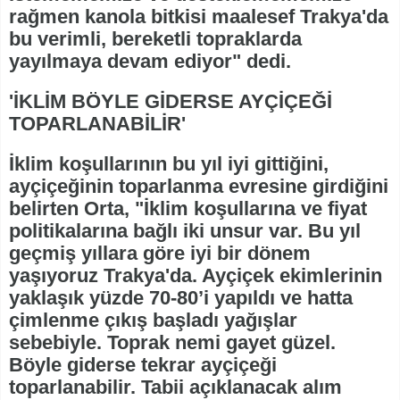
rağmen kanola bitkisi maalesef Trakya'da
bu verimli, bereketli topraklarda
yayılmaya devam ediyor" dedi.
'İKLİM BÖYLE GİDERSE AYÇİÇEĞİ
TOPARLANABİLİR'
İklim koşullarının bu yıl iyi gittiğini,
ayçiçeğinin toparlanma evresine girdiğini
belirten Orta, "İklim koşullarına ve fiyat
politikalarına bağlı iki unsur var. Bu yıl
geçmiş yıllara göre iyi bir dönem
yaşıyoruz Trakya'da. Ayçiçek ekimlerinin
yaklaşık yüzde 70-80’i yapıldı ve hatta
çimlenme çıkış başladı yağışlar
sebebiyle. Toprak nemi gayet güzel.
Böyle giderse tekrar ayçiçeği
toparlanabilir. Tabii açıklanacak alım