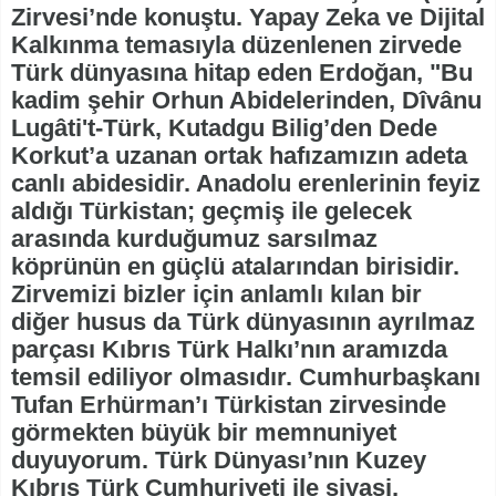
Zirvesi’nde konuştu. Yapay Zeka ve Dijital
Kalkınma temasıyla düzenlenen zirvede
Türk dünyasına hitap eden Erdoğan, "Bu
kadim şehir Orhun Abidelerinden, Dîvânu
Lugâti't-Türk, Kutadgu Bilig’den Dede
Korkut’a uzanan ortak hafızamızın adeta
canlı abidesidir. Anadolu erenlerinin feyiz
aldığı Türkistan; geçmiş ile gelecek
arasında kurduğumuz sarsılmaz
köprünün en güçlü atalarından birisidir.
Zirvemizi bizler için anlamlı kılan bir
diğer husus da Türk dünyasının ayrılmaz
parçası Kıbrıs Türk Halkı’nın aramızda
temsil ediliyor olmasıdır. Cumhurbaşkanı
Tufan Erhürman’ı Türkistan zirvesinde
görmekten büyük bir memnuniyet
duyuyorum. Türk Dünyası’nın Kuzey
Kıbrıs Türk Cumhuriyeti ile siyasi,