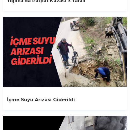
Yığılca'da Patpat Kazası 3 Yaralı
İçme Suyu Arızası Giderildi