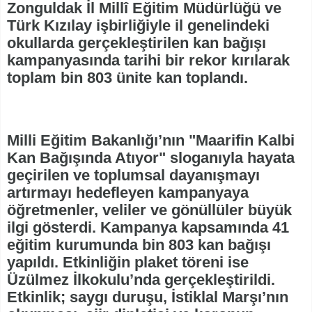
Zonguldak İl Millî Eğitim Müdürlüğü ve
Türk Kızılay işbirliğiyle il genelindeki
okullarda gerçekleştirilen kan bağışı
kampanyasında tarihi bir rekor kırılarak
toplam bin 803 ünite kan toplandı.
Milli Eğitim Bakanlığı’nın "Maarifin Kalbi
Kan Bağışında Atıyor" sloganıyla hayata
geçirilen ve toplumsal dayanışmayı
artırmayı hedefleyen kampanyaya
öğretmenler, veliler ve gönüllüler büyük
ilgi gösterdi. Kampanya kapsamında 41
eğitim kurumunda bin 803 kan bağışı
yapıldı. Etkinliğin plaket töreni ise
Üzülmez İlkokulu’nda gerçekleştirildi.
Etkinlik; saygı duruşu, İstiklal Marşı’nın