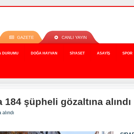
GAZETE
CANLI YAYIN
A DURUMU
DOĞA HAYVAN
SIYASET
ASAYIŞ
SPOR
a 184 şüpheli gözaltına alındı
 alındı