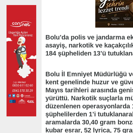
Bolu’da polis ve jandarma ek
asayiş, narkotik ve kaçakçıl
184 şüpheliden 13’ü tutuklan
Bolu İl Emniyet Müdürlüğü ve
kent genelinde huzur ve güv
Mayıs tarihleri arasında gen
yürüttü. Narkotik suçlarla m
düzenlenen operasyonlarda 1
şüphelilerden 1’i tutuklanara
aramalarda 30,40 gram bonz
kubar esrar, 52 lyrica, 75 gra