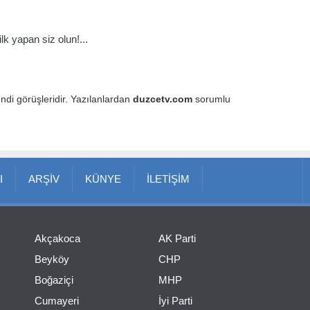
k yapan siz olun!...
endi görüşleridir. Yazılanlardan
duzcetv.com
sorumlu
I
ARŞİV
KÜNYE
İLETİŞİM
Akçakoca
AK Parti
Beyköy
CHP
Boğaziçi
MHP
Cumayeri
İyi Parti