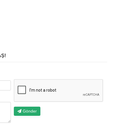
Ş!
Gönder