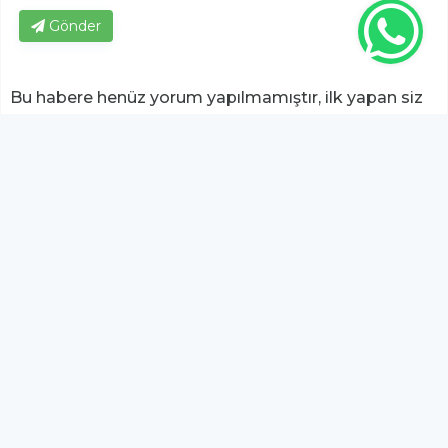
Gönder
Bu habere henüz yorum yapılmamıştır, ilk yapan siz
olun!...
Bu sayfa da yer alan okur yorumları kişilerin kendi
görüşleridir. Yazılanlardan
https://m.duzcetv.com
sorumlu
tutulamaz.
YUKARI ÇIK
Bu sitede yayınlanan içeriklerden
Serbay Interactive
sorumlu değildir.
Dijital Reklam Ajansı
Serbay Interactive
Emlak8