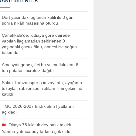
DAKİ
HABERLER
Dört yaşındaki oğlunun katili ile 3 gün
sonra nikâh masasına oturdu
Çanakkale’de, iddiaya göre dairede
yapılan ilaçlamadan zehirlenen 9
yaşındaki çocuk öldü, annesi ise yoğun
bakımda
Amasyalı genç çiftçi bu yıl mutluluktan 6
ton patatesi ücretsiz dağıttı
Salah Trabzonspor’a imzayı attı, ayağının
tozuyla Trabzonspor reklam filmi çekimine
katıldı
TMO 2026-2027 fındık alım fiyatlarını
açıkladı
Oltaya 78 kiloluk dev balık takıldı:
Yanına yatınca boy farkına şok oldu