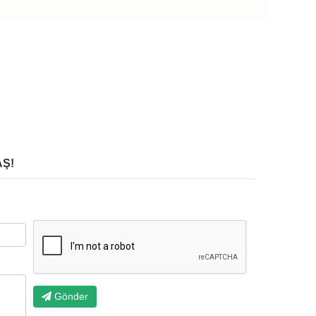
Ş!
Gönder