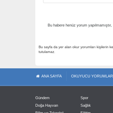
Bu habere henüz yorum yapılmamıştır, il
Bu sayfa da yer alan okur yorumları kişilerin k
tutulamaz.
ANA SAYFA
OKUYUCU YORUMLAR
Gündem
Spor
Doğa Hayvan
Sağlık
Bilim ve Teknoloji
Eğitim