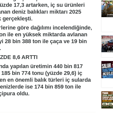
yüzde 17,3 artarken, iç su ürünleri
anan deniz balıkları miktarı 2025
k gerçekleşti.
rlerine göre dağılımı incelendiğinde,
ton ile en yüksek miktarda avlanan
 28 bin 388 ton ile çaça ve 19 bin
.
ZDE 8,6 ARTTI
lında yapılan üretimin 440 bin 817
 185 bin 774 tonu (yüzde 29,6) iç
len en önemli balık türleri iç sularda
denizlerde ise 174 bin 859 ton ile
çipura oldu.