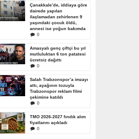
Çanakkale’de, iddiaya göre
dairede yapılan
ilaçlamadan zehirlenen 9
yaşındaki çocuk öldü,
annesi ise yoğun bakımda
0
Amasyalı genç çiftçi bu yıl
mutluluktan 6 ton patatesi
ücretsiz dağıttı
0
Salah Trabzonspor’a imzayı
attı, ayağının tozuyla
Trabzonspor reklam filmi
çekimine katıldı
0
TMO 2026-2027 fındık alım
fiyatlarını açıkladı
0