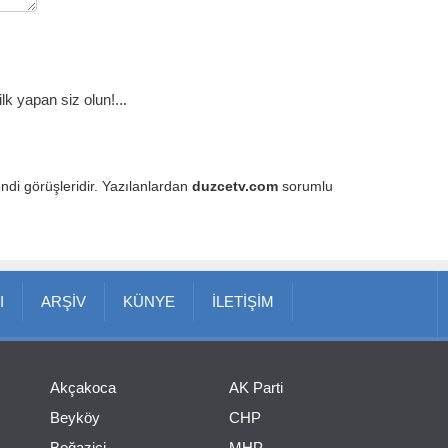
k yapan siz olun!...
endi görüşleridir. Yazılanlardan
duzcetv.com
sorumlu
I
ARŞİV
KÜNYE
İLETİŞİM
Akçakoca
AK Parti
Beyköy
CHP
Boğaziçi
MHP