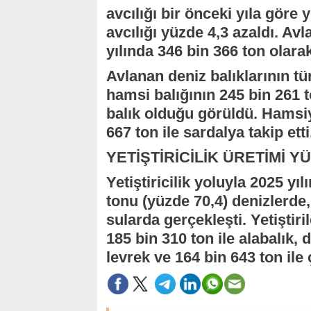
avcılığı bir önceki yıla göre 
avcılığı yüzde 4,3 azaldı. Avl
yılında 346 bin 366 ton olara
Avlanan deniz balıklarının tü
hamsi balığının 245 bin 261 
balık olduğu görüldü. Hamsiyi
667 ton ile sardalya takip etti
YETİŞTİRİCİLİK ÜRETİMİ YÜ
Yetiştiricilik yoluyla 2025 yı
tonu (yüzde 70,4) denizlerde,
sularda gerçekleşti. Yetiştiri
185 bin 310 ton ile alabalık, 
levrek ve 164 bin 643 ton ile 