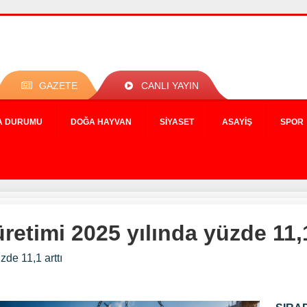
GAZETE
CANLI YAYIN
A DURUMU
DOĞA HAYVAN
SIYASET
ASAYIŞ
SPOR
retimi 2025 yılında yüzde 11,1
zde 11,1 arttı