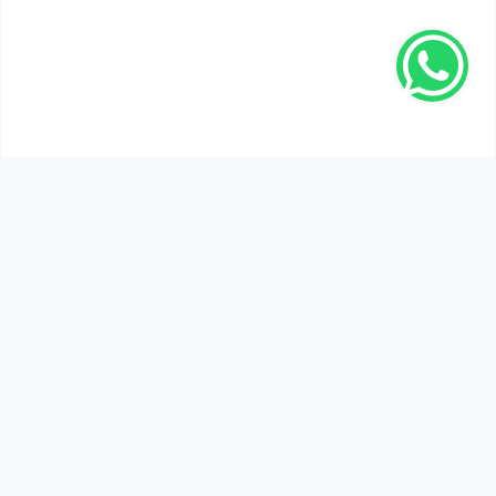
SEN DE DÜŞÜNCELERİNİ PAYLAŞ!
Adınız Soyadınız *
Yorum