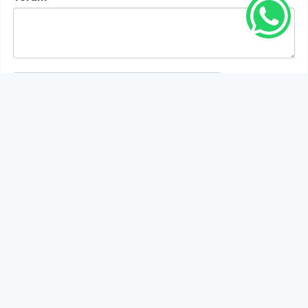
Gönder
Bu habere henüz yorum yapılmamıştır, ilk yapan siz
olun!...
Bu sayfa da yer alan okur yorumları kişilerin kendi
görüşleridir. Yazılanlardan
https://m.duzcetv.com
sorumlu
tutulamaz.