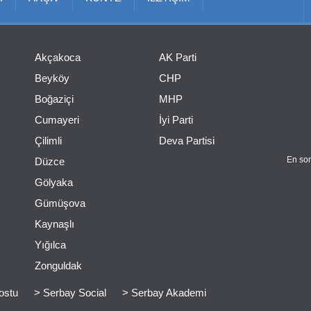
Akçakoca
AK Parti
Beyköy
CHP
Boğaziçi
MHP
Cumayeri
İyi Parti
Çilimli
Deva Partisi
En son
Düzce
Gölyaka
Gümüşova
Kaynaşlı
Yığılca
Zonguldak
ostu
> Serbay Social
> Serbay Akademi