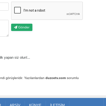
Gönder
k yapan siz olun!...
endi görüşleridir. Yazılanlardan
duzcetv.com
sorumlu
I
ARŞİV
KÜNYE
İLETİŞİM