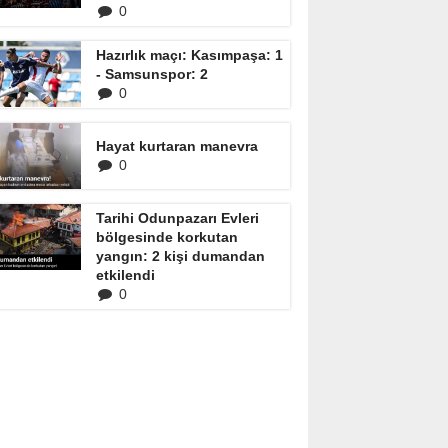
0
Hazırlık maçı: Kasımpaşa: 1
- Samsunspor: 2
0
Hayat kurtaran manevra
0
Tarihi Odunpazarı Evleri
bölgesinde korkutan
yangın: 2 kişi dumandan
etkilendi
0