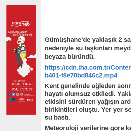
Gümüşhane’de yaklaşık 2 saat
nedeniyle su taşkınları meyd
beyaza büründü.
https://cdn.iha.com.tr/Conte
b401-f8e70bd846c2.mp4
Kent genelinde öğleden sonr
hayatı olumsuz etkiledi. Yakl
etkisini sürdüren yağışın ar
birikintileri oluştu. Yer yer s
su bastı.
Meteoroloji verilerine göre