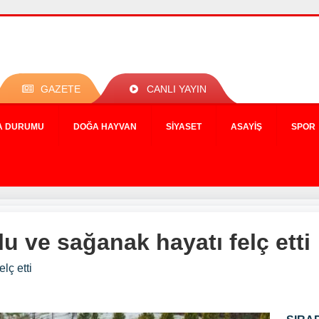
GAZETE
CANLI YAYIN
A DURUMU
DOĞA HAYVAN
SIYASET
ASAYIŞ
SPOR
 ve sağanak hayatı felç etti
lç etti