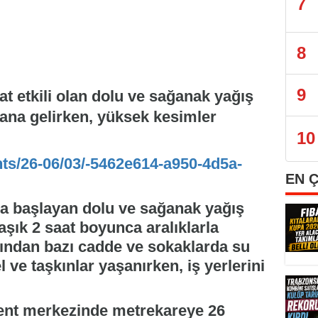
7
8
9
 etkili olan dolu ve sağanak yağış
ana gelirken, yüksek kesimler
10
nts/26-06/03/-5462e614-a950-4d5a-
EN 
a başlayan dolu ve sağanak yağış
aşık 2 saat boyunca aralıklarla
dından bazı cadde ve sokaklarda su
el ve taşkınlar yaşanırken, iş yerlerini
 kent merkezinde metrekareye 26