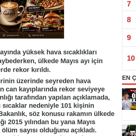
7
8
9
ayında yüksek hava sıcaklıkları
10
kaybederken, ülkede Mayıs ayı için
de rekor kırıldı.
EN 
rinin üzerinde seyreden hava
an can kayıplarında rekor seviyeye
nlığı tarafından yapılan açıklamada,
 sıcaklar nedeniyle 101 kişinin
i. Bakanlık, söz konusu rakamın ülkede
ığı 2015 yılından bu yana Mayıs
 ölüm sayısı olduğunu açıkladı.