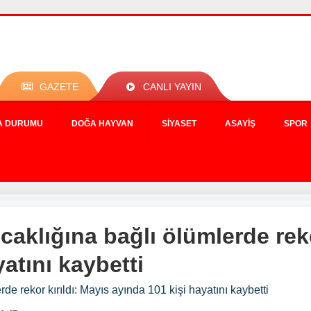
GAZETE
CANLI YAYIN
A DURUMU
DOĞA HAYVAN
SIYASET
ASAYIŞ
SPOR
caklığına bağlı ölümlerde reko
atını kaybetti
de rekor kırıldı: Mayıs ayında 101 kişi hayatını kaybetti