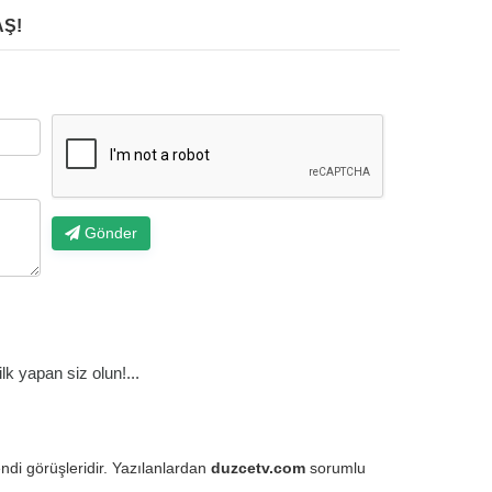
Ş!
Gönder
k yapan siz olun!...
endi görüşleridir. Yazılanlardan
duzcetv.com
sorumlu