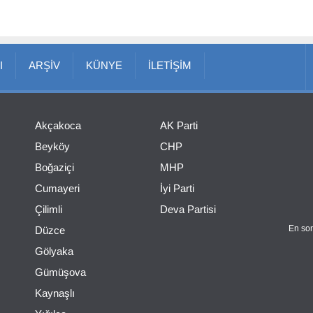
I
ARŞİV
KÜNYE
İLETİŞİM
Akçakoca
AK Parti
Beyköy
CHP
Boğaziçi
MHP
Cumayeri
İyi Parti
Çilimli
Deva Partisi
En son
Düzce
Gölyaka
Gümüşova
Kaynaşlı