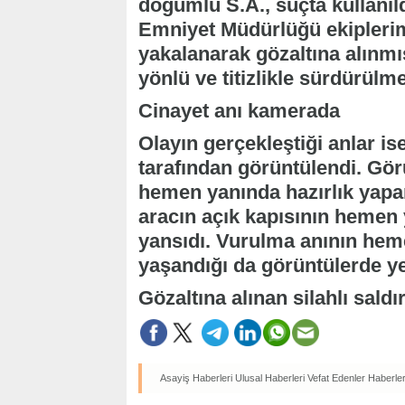
doğumlu S.A., suçta kullanıldı
Emniyet Müdürlüğü ekiplerim
yakalanarak gözaltına alınmış
yönlü ve titizlikle sürdürülme
Cinayet anı kamerada
Olayın gerçekleştiği anlar i
tarafından görüntülendi. Görü
hemen yanında hazırlık yapan
aracın açık kapısının hemen 
yansıdı. Vurulma anının hem
yaşandığı da görüntülerde ye
Gözaltına alınan silahlı sald
Asayiş Haberleri
Ulusal Haberleri
Vefat Edenler Haberler