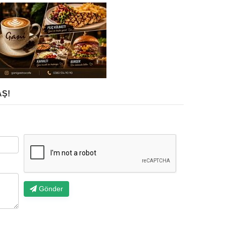
Ş!
Gönder