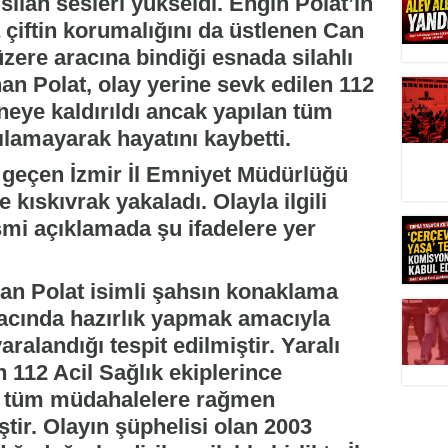
silah sesleri yükseldi. Engin Polat’ın
çiftin korumalığını da üstlenen Can
üzere aracına bindiği esnada silahlı
nan Polat, olay yerine sevk edilen 112
neye kaldırıldı ancak yapılan tüm
lamayarak hayatını kaybetti.
e geçen İzmir İl Emniyet Müdürlüğü
e kıskıvrak yakaladı. Olayla ilgili
esmi açıklamada şu ifadelere yer
Can Polat isimli şahsın konaklama
racında hazırlık yapmak amacıyla
aralandığı tespit edilmiştir. Yaralı
n 112 Acil Sağlık ekiplerince
ak tüm müdahalelere rağmen
tir. Olayın şüphelisi olan 2003