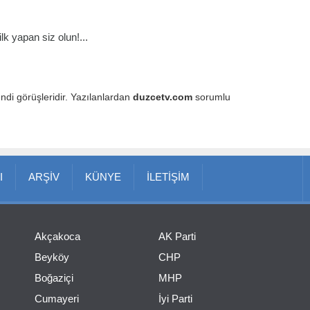
k yapan siz olun!...
endi görüşleridir. Yazılanlardan
duzcetv.com
sorumlu
I
ARŞİV
KÜNYE
İLETİŞİM
Akçakoca
AK Parti
Beyköy
CHP
Boğaziçi
MHP
Cumayeri
İyi Parti