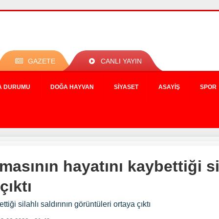
GAZETE
CANLI YAYIN
A DURUMU
DOĞA HAYVAN
SIYASET
ASAYIŞ
SPOR
masının hayatını kaybettiği sil
çıktı
iği silahlı saldırının görüntüleri ortaya çıktı