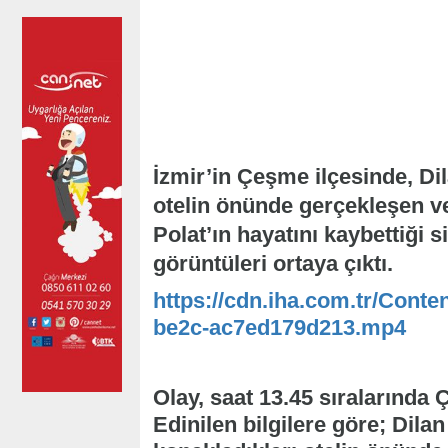
İzmir’in Çeşme ilçesinde, Dila
otelin önünde gerçekleşen v
Polat’ın hayatını kaybettiği s
görüntüleri ortaya çıktı.
https://cdn.iha.com.tr/Conte
be2c-ac7ed179d213.mp4
Olay, saat 13.45 sıralarında
Edinilen bilgilere göre; Dilan 