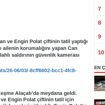
7
8
9
n ve Engin Polat çiftinin tatil yaptığı
e ailenin korumalığını yapan Can
10
ilahlı saldırının güvenlik kamerası
EN 
nts/26-06/03/-8cff6602-bcc1-4fc8-
 Çeşme Alaçatı’da meydana geldi.
ve Engin Polat çiftinin tatil için