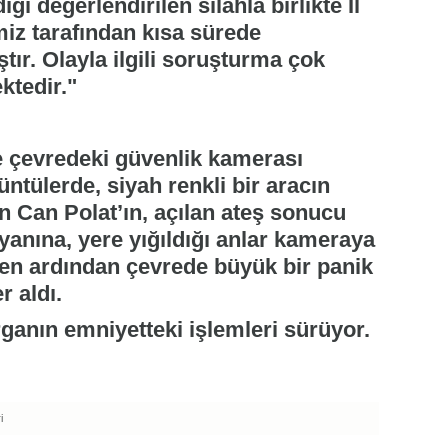
ğı değerlendirilen silahla birlikte İl
iz tarafından kısa sürede
tır. Olayla ilgili soruşturma çok
ktedir."
se çevredeki güvenlik kamerası
ntülerde, siyah renkli bir aracın
 Can Polat’ın, açılan ateş sonucu
yanına, yere yığıldığı anlar kameraya
en ardından çevrede büyük bir panik
r aldı.
ırganın emniyetteki işlemleri sürüyor.
i