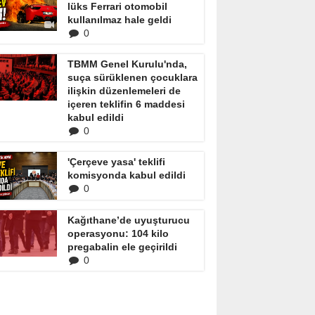
lüks Ferrari otomobil
kullanılmaz hale geldi
0
TBMM Genel Kurulu'nda,
suça sürüklenen çocuklara
ilişkin düzenlemeleri de
içeren teklifin 6 maddesi
kabul edildi
0
'Çerçeve yasa' teklifi
komisyonda kabul edildi
0
Kağıthane’de uyuşturucu
operasyonu: 104 kilo
pregabalin ele geçirildi
0