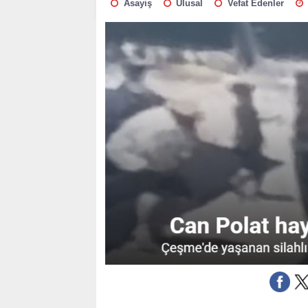
Asayiş
Ulusal
Vefat Edenler