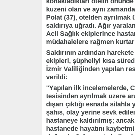
konakladıkları otelin önünde 
kuzeni olan ve aynı zamanda 
Polat (37), otelden ayrılmak 
saldırıya uğradı. Ağır yarala
Acil Sağlık ekiplerince hasta
müdahalelere rağmen kurtarı
Saldırının ardından hareket
ekipleri, şüpheliyi kısa süred
İzmir Valiliğinden yapılan r
verildi:
"Yapılan ilk incelemelerde, 
tesisinden ayrılmak üzere a
dışarı çıktığı esnada silahla y
şahıs, olay yerine sevk edile
hastaneye kaldırılmış; anc
hastanede hayatını kaybetmiş