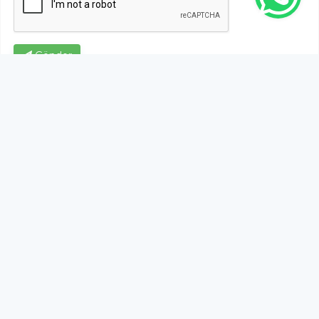
Gönder
Bu habere henüz yorum yapılmamıştır, ilk yapan siz
olun!...
Bu sayfa da yer alan okur yorumları kişilerin kendi
görüşleridir. Yazılanlardan
https://m.duzcetv.com
sorumlu
tutulamaz.
YUKARI ÇIK