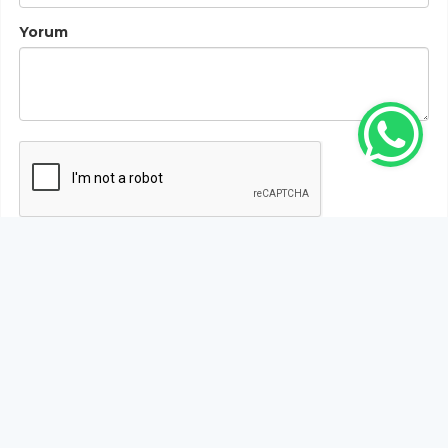
Yorum
Gönder
Bu habere henüz yorum yapılmamıştır, ilk yapan siz
olun!...
Bu sayfa da yer alan okur yorumları kişilerin kendi