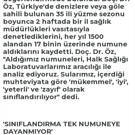
Öz, Türkiye'de denizlere veya göle
sahili bulunan 35 ili yüzme sezonu
boyunca 2 haftada bir il sağlık
müdürlükleri vasıtasıyla
denetlediklerini, her yıl 1500
alandan 17 binin üzerinde numune
aldıklarını kaydetti. Doç. Dr. Öz,
"Aldığımız numuneleri, Halk Sağlığı
Laboratuvarlarımız aracılığı ile
analiz ediyoruz. Sularımız, içerdiği
muhteviyata göre 'mükemmel', 'iyi',
'yeterli' ve 'zayıf' olarak
sınıflandırılıyor" dedi.
'SINIFLANDIRMA TEK NUMUNEYE
DAYANMIYOR'