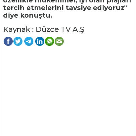
özellikle mükemmel, iyi olan plajları
tercih etmelerini tavsiye ediyoruz"
diye konuştu.
Kaynak : Düzce TV A.Ş