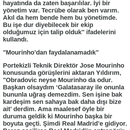
hayatında da zaten başarılılar. İyi bir
yönetim var. Tecrübe olarak ben varım.
Akıl da hem bende hem bu yönetimde.
Bu işe dur diyebilecek bir ekip
olduğumuz için talip olduk" ifadelerini
kullandı.
"Mourinho’dan faydalanamadık"
Portekizli Teknik Direktör Jose Mourinho
konusunda görüşlerini aktaran Yıldırım,
"Obradovic neyse Mourinho da odur.
Başkan olsaydım ‘Galatasaray ile onunla
bununla uğraş demezdim. Sen işine bak
kardeşim sen sahaya bak daha dışı bize
ait’ derdim. Ama maalesef öyle bir
duruma geldik ki Mourinho başka bir
boyuta geçti. Şimdi Real Madrid’e gidiyor.