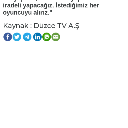
iradeli yapacağız. İstediğimiz her
oyuncuyu alırız."
Kaynak : Düzce TV A.Ş