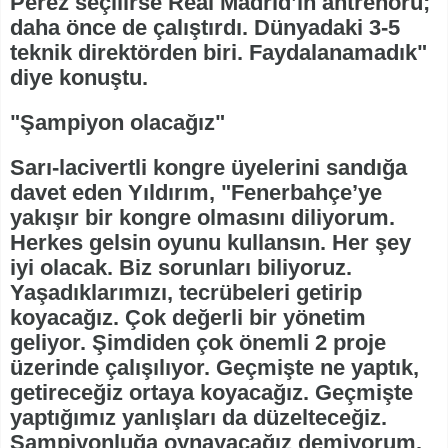
Perez seçilirse Real Madrid’in antrenörü;
daha önce de çalıştırdı. Dünyadaki 3-5
teknik direktörden biri. Faydalanamadık"
diye konuştu.
"Şampiyon olacağız"
Sarı-lacivertli kongre üyelerini sandığa
davet eden Yıldırım, "Fenerbahçe’ye
yakışır bir kongre olmasını diliyorum.
Herkes gelsin oyunu kullansın. Her şey
iyi olacak. Biz sorunları biliyoruz.
Yaşadıklarımızı, tecrübeleri getirip
koyacağız. Çok değerli bir yönetim
geliyor. Şimdiden çok önemli 2 proje
üzerinde çalışılıyor. Geçmişte ne yaptık,
getireceğiz ortaya koyacağız. Geçmişte
yaptığımız yanlışları da düzelteceğiz.
Şampiyonluğa oynayacağız demiyorum.