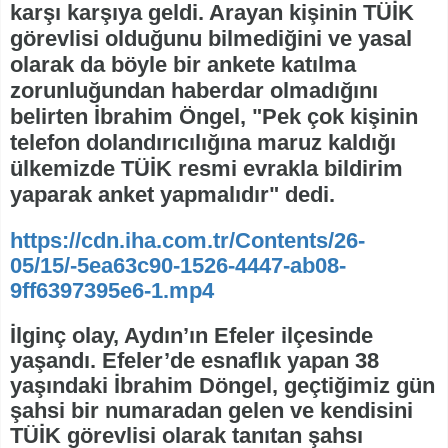
karşı karşıya geldi. Arayan kişinin TÜİK
görevlisi olduğunu bilmediğini ve yasal
olarak da böyle bir ankete katılma
zorunluğundan haberdar olmadığını
belirten İbrahim Öngel, "Pek çok kişinin
telefon dolandırıcılığına maruz kaldığı
ülkemizde TÜİK resmi evrakla bildirim
yaparak anket yapmalıdır" dedi.
https://cdn.iha.com.tr/Contents/26-
05/15/-5ea63c90-1526-4447-ab08-
9ff6397395e6-1.mp4
İlginç olay, Aydın’ın Efeler ilçesinde
yaşandı. Efeler’de esnaflık yapan 38
yaşındaki İbrahim Döngel, geçtiğimiz gün
şahsi bir numaradan gelen ve kendisini
TÜİK görevlisi olarak tanıtan şahsı