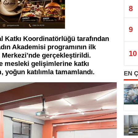
8
9
l Katkı Koordinatörlüğü tarafından
adın Akademisi programının ilk
10
Merkezi’nde gerçekleştirildi.
ve mesleki gelişimlerine katkı
 yoğun katılımla tamamlandı.
EN 