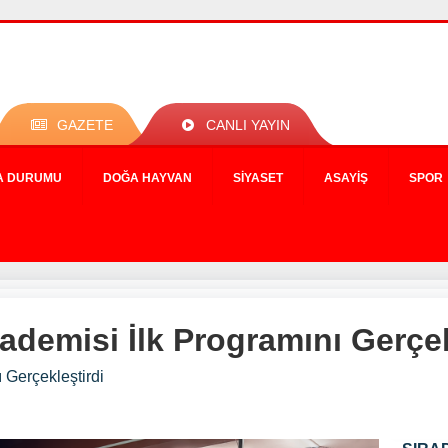
GAZETE
CANLI YAYIN
A DURUMU
DOĞA HAYVAN
SIYASET
ASAYIŞ
SPOR
ademisi İlk Programını Gerçek
 Gerçekleştirdi