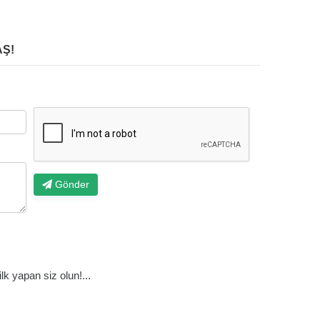
Ş!
Gönder
k yapan siz olun!...